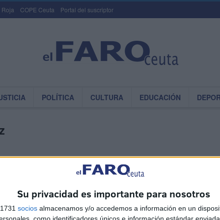
 Roja
COPE Ceuta
Portal del suscriptor
USTICIA
POLÍTICA
CULTURA
EDUCACIÓN
DEPO
z
 ya no está en funciones
01/08/2018
 CARLOS TRUJILLO MUÑOZ
0
Su privacidad es importante para nosotros
dente del Partido Popular, Pablo Casado, visita nuestra ciudad
ladar su total apoyo y soluciones de futuro a ...
s 1731
socios
almacenamos y/o accedemos a información en un disposit
sonales, como identificadores únicos e información estándar enviada 