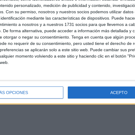
ntenido personalizado, medición de publicidad y contenido, investigaci
os.
Con su permiso, nosotros y nuestros socios podemos utilizar datos 
 casado, la candidatura de la unidad
identificación mediante las características de dispositivos. Puede hacer
ntimiento a nosotros y a nuestros 1731 socios para que llevemos a ca
18/07/2018
 CARLOS TRUJILLO MUÑOZ
0
. De forma alternativa, puede acceder a información más detallada y 
e otorgar o negar su consentimiento.
Tenga en cuenta que algún proc
sado, la candidatura de la unidad Los compromisarios del
de no requerir de su consentimiento, pero usted tiene el derecho de r
Popular tendrán la oportunidad, por primera vez en la ...
referencias se aplicarán solo a este sitio web. Puede cambiar sus pref
alquier momento volviendo a este sitio y haciendo clic en el botón "Pri
 web.
e el futuro de tu partido
01/07/2018
 CARLOS TRUJILLO MUÑOZ
0
ancia popular afronta ilusionada el XIX Congreso Nacional del
ÁS OPCIONES
ACEPTO
rá elegido el sucesor de Mariano Rajoy, el que ...