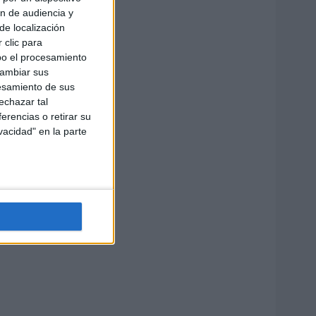
ón de audiencia y
de localización
 clic para
bo el procesamiento
cambiar sus
esamiento de sus
echazar tal
erencias o retirar su
vacidad" en la parte