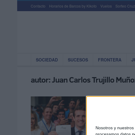
Contacto
Horarios de Barcos by Kikoto
Vuelos
Sorteo Cruz
SOCIEDAD
SUCESOS
FRONTERA
J
autor:
Juan Carlos Trujillo Muño
El PP
POR
JUAN
El presi
para tras
Nosotros y nuestro
procesamos datos per