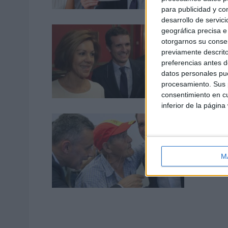
para publicidad y co
desarrollo de servici
Pablo
geográfica precisa e 
otorgarnos su conse
POR
JUAN
previamente descrito
preferencias antes d
Pablo ca
datos personales pue
Partido 
procesamiento. Sus p
consentimiento en cu
inferior de la página
Decid
POR
JUAN
La milit
M
que sald