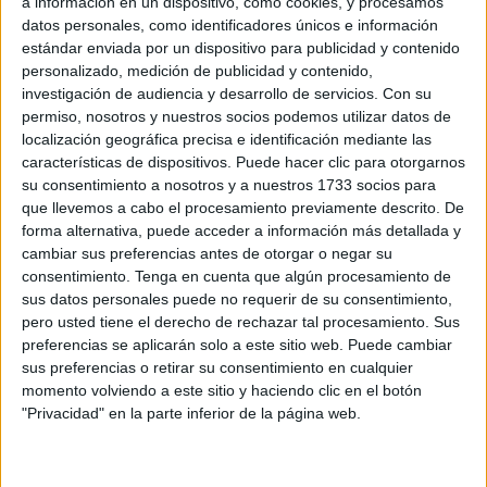
a información en un dispositivo, como cookies, y procesamos
datos personales, como identificadores únicos e información
POR
CARMEN ECHARRI
11/11/2010
0
estándar enviada por un dispositivo para publicidad y contenido
UDCE acusa al Gobierno de “miopía política”
personalizado, medición de publicidad y contenido,
al hacer unos presupuestos “equivocados”
investigación de audiencia y desarrollo de servicios.
Con su
permiso, nosotros y nuestros socios podemos utilizar datos de
POR
CARMEN ECHARRI
11/11/2010
0
localización geográfica precisa e identificación mediante las
Justicia ha gastado más de tres millones en
características de dispositivos. Puede hacer clic para otorgarnos
obras en sus sedes
su consentimiento a nosotros y a nuestros 1733 socios para
que llevemos a cabo el procesamiento previamente descrito. De
POR
CARMEN ECHARRI
11/11/2010
0
forma alternativa, puede acceder a información más detallada y
“Pasamos la valla trepando y agarrándonos,
cambiar sus preferencias antes de otorgar o negar su
con suerte”
consentimiento.
Tenga en cuenta que algún procesamiento de
sus datos personales puede no requerir de su consentimiento,
POR
CARMEN ECHARRI
10/11/2010
0
pero usted tiene el derecho de rechazar tal procesamiento. Sus
A merced del temporal
preferencias se aplicarán solo a este sitio web. Puede cambiar
sus preferencias o retirar su consentimiento en cualquier
POR
CARMEN ECHARRI
10/11/2010
0
momento volviendo a este sitio y haciendo clic en el botón
"Privacidad" en la parte inferior de la página web.
“Habría llegado su día”
POR
CARMEN ECHARRI
10/11/2010
0