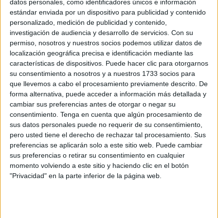
datos personales, como identificadores únicos e información
estándar enviada por un dispositivo para publicidad y contenido
Ceuta necesita la visita de los Reyes de
personalizado, medición de publicidad y contenido,
España
investigación de audiencia y desarrollo de servicios.
Con su
POR
ANTONIO GUERRA CABALLERO
30/09/2024
0
permiso, nosotros y nuestros socios podemos utilizar datos de
localización geográfica precisa e identificación mediante las
Olivenza es jurídicamente española
características de dispositivos. Puede hacer clic para otorgarnos
POR
ANTONIO GUERRA
23/09/2024
4
su consentimiento a nosotros y a nuestros 1733 socios para
que llevemos a cabo el procesamiento previamente descrito. De
Partidarios y detractores del vino
forma alternativa, puede acceder a información más detallada y
cambiar sus preferencias antes de otorgar o negar su
POR
ANTONIO GUERRA CABALLERO
16/09/2024
0
consentimiento.
Tenga en cuenta que algún procesamiento de
sus datos personales puede no requerir de su consentimiento,
Mi solidaridad con Ceuta
pero usted tiene el derecho de rechazar tal procesamiento. Sus
POR
ANTONIO GUERRA CABALLERO
09/09/2024
0
preferencias se aplicarán solo a este sitio web. Puede cambiar
sus preferencias o retirar su consentimiento en cualquier
¿Para cuándo la aduana comercial?
momento volviendo a este sitio y haciendo clic en el botón
POR
ANTONIO GUERRA CABALLERO
02/09/2024
0
"Privacidad" en la parte inferior de la página web.
Guardia Civil y Policía Nacional
POR
ANTONIO GUERRA
19/08/2024
0