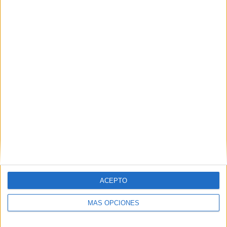
Análisis Jurídico del concierto con Cataluña
POR
ANTONIO GUERRA
12/08/2024
0
1
2
3
4
…
69
ACEPTO
MÁS OPCIONES