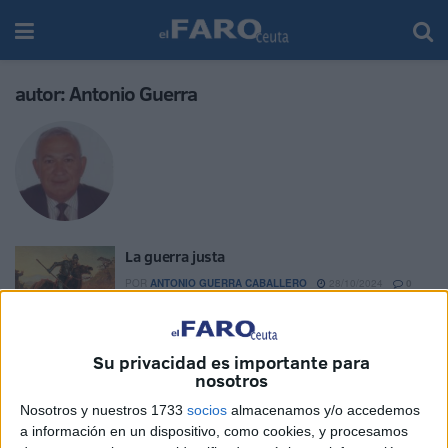
autor:
Antonio Guerra
La guerra justa
POR
ANTONIO GUERRA CABALLERO
28/10/2024
0
Hombres y mujeres de Extremadura en
Sudamérica
Su privacidad es importante para
POR
ANTONIO GUERRA CABALLERO
21/10/2024
0
nosotros
El 104 aniversario de la Legión
Nosotros y nuestros 1733
socios
almacenamos y/o accedemos
a información en un dispositivo, como cookies, y procesamos
POR
ANTONIO GUERRA
07/10/2024
0