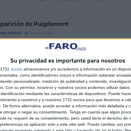
aparición de Puigdemont
06/01/2025
ONIO GUERRA
1
guro de que toda España, los españoles y buena parte del
ecordará aquella ridícula y tristemente célebre odisea ...
Su privacidad es importante para nosotros
s 1731
socios
almacenamos y/o accedemos a información en un disposit
 Paz y Felicidad
sonales, como identificadores únicos e información estándar enviada 
ntenido personalizado, medición de publicidad y contenido, investigaci
23/12/2024
ONIO GUERRA CABALLERO
0
os.
Con su permiso, nosotros y nuestros socios podemos utilizar datos 
identificación mediante las características de dispositivos. Puede hacer
 uno de los bienes más grande que un octogenario como yo
ntimiento a nosotros y a nuestros 1731 socios para que llevemos a ca
dir en estas Fiestas navideñas, próximas ...
. De forma alternativa, puede acceder a información más detallada y 
e otorgar o negar su consentimiento.
Tenga en cuenta que algún proc
de no requerir de su consentimiento, pero usted tiene el derecho de r
sastre de Annual
referencias se aplicarán solo a este sitio web. Puede cambiar sus pref
alquier momento volviendo a este sitio y haciendo clic en el botón "Pri