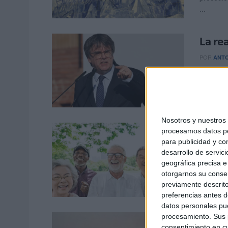
...
La re
POR
ANT
Estoy se
mundo, r
Nosotros y nuestro
Salud,
procesamos datos per
para publicidad y co
POR
ANT
desarrollo de servici
geográfica precisa e 
Creo que
otorgarnos su conse
puede pe
previamente descrito
preferencias antes d
datos personales pue
El de
procesamiento. Sus p
consentimiento en cu