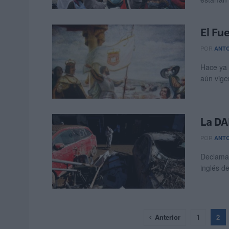
El Fu
POR
ANT
Hace ya 
aún vige
La DA
POR
ANT
Declamab
inglés de
Anterior
1
2