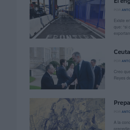
El en
POR
ANT
Existe e
que: “si
exportan
Ceuta
POR
ANT
Creo que
Reyes de 
Prepa
POR
ANT
A la con
precedie