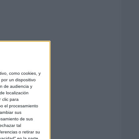
ivo, como cookies, y
por un dispositivo
ón de audiencia y
de localización
 clic para
bo el procesamiento
cambiar sus
esamiento de sus
echazar tal
erencias o retirar su
vacidad" en la parte