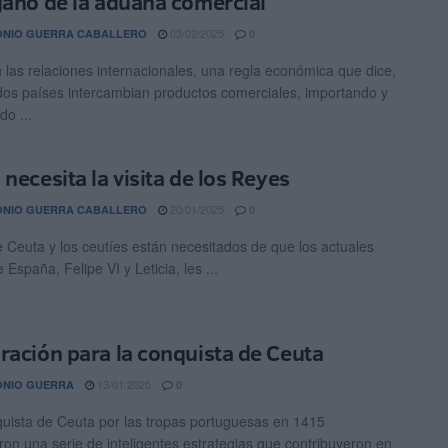
gaño de la aduana comercial
03/02/2025
ONIO GUERRA CABALLERO
0
n las relaciones internacionales, una regla económica que dice,
 dos países intercambian productos comerciales, importando y
do ...
 necesita la visita de los Reyes
20/01/2025
ONIO GUERRA CABALLERO
0
 Ceuta y los ceutíes están necesitados de que los actuales
España, Felipe VI y Leticia, les ...
ración para la conquista de Ceuta
13/01/2025
ONIO GUERRA
0
quista de Ceuta por las tropas portuguesas en 1415
ron una serie de inteligentes estrategias que contribuyeron en