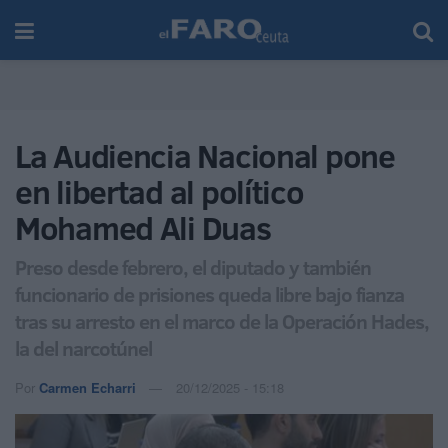
La Audiencia Nacional pone
en libertad al político
Mohamed Ali Duas
Preso desde febrero, el diputado y también
funcionario de prisiones queda libre bajo fianza
tras su arresto en el marco de la Operación Hades,
la del narcotúnel
Por
Carmen Echarri
20/12/2025 - 15:18