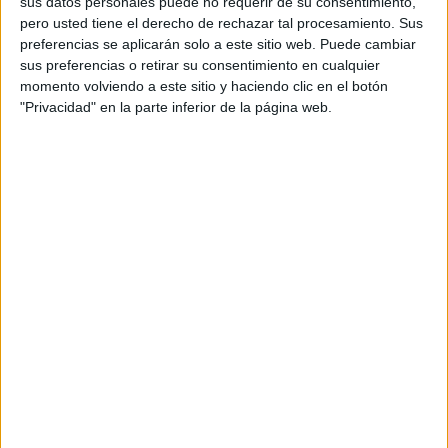
sus datos personales puede no requerir de su consentimiento,
La Asamblea
tiene que cumplir lo que recoge el
pero usted tiene el derecho de rechazar tal procesamiento. Sus
Reglamento
en casos de este tipo. Si no hay una
preferencias se aplicarán solo a este sitio web. Puede cambiar
sus preferencias o retirar su consentimiento en cualquier
sentencia firme, no se le puede retirar el acta a un diputado
momento volviendo a este sitio y haciendo clic en el botón
que haya sido detenido, como es el caso de Duas.
"Privacidad" en la parte inferior de la página web.
Este sí puede hacer una
renuncia expresa del acta
, algo
que no se ha producido
desde que fuera detenido en el
último día de este enero.