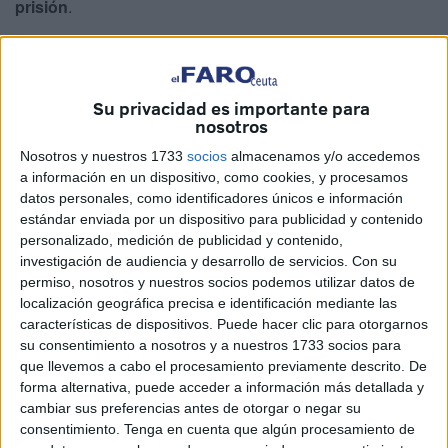
prisión
.
Prácticamente
11 meses entre rejas
, el diputado de la
Asamblea y además
funcionario de prisiones,
fue
arrestado en la primera fase de la operación dirigida por
Su privacidad es importante para
nosotros
Asuntos Internos de la
Guardia Civil
, que derivó en el
hallazgo de un narcotúnel
que tenía enlace con
Nosotros y nuestros 1733
socios
almacenamos y/o accedemos
Marruecos a través de una nave ubicada en el Tarajal.
a información en un dispositivo, como cookies, y procesamos
datos personales, como identificadores únicos e información
Duas se encuentra
suspendido de funciones como
estándar enviada por un dispositivo para publicidad y contenido
personalizado, medición de publicidad y contenido,
funcionario de la cárcel
a la espera de juicio.
investigación de audiencia y desarrollo de servicios.
Con su
permiso, nosotros y nuestros socios podemos utilizar datos de
La Ciudad es la que deberá determinar ahora el
localización geográfica precisa e identificación mediante las
procedimiento que se sigue ya que Duas sigue
características de dispositivos. Puede hacer clic para otorgarnos
manteniendo desde el día de su detención el
acta de
su consentimiento a nosotros y a nuestros 1733 socios para
diputado
como integrante de MDyC.
que llevemos a cabo el procesamiento previamente descrito. De
forma alternativa, puede acceder a información más detallada y
cambiar sus preferencias antes de otorgar o negar su
Acta de diputado
consentimiento.
Tenga en cuenta que algún procesamiento de