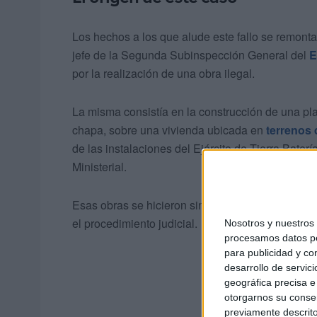
Los hechos a los que alude este fallo se remont
jefe de la Segunda Subinspección General del
E
por la realización de una obra ilegal.
La misma consistía en la construcción de una pla
chapa, sobre una vivienda ubicada en
terrenos 
de las instalaciones del Ejército de Tierra Bate
Ministerial.
Esas obras se hicieron sin autorización de Defens
el procedimiento judicial.
Nosotros y nuestro
procesamos datos per
para publicidad y co
desarrollo de servici
geográfica precisa e 
otorgarnos su conse
previamente descrito