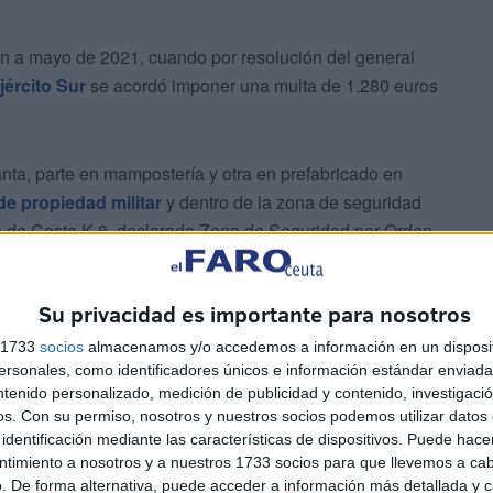
an a mayo de 2021, cuando por resolución del general
jército Sur
se acordó imponer una multa de 1.280 euros
nta, parte en mampostería y otra en prefabricado en
de propiedad militar
y dentro de la zona de seguridad
ría de Costa K-8, declarada Zona de Seguridad por Orden
Su privacidad es importante para nosotros
a, tal y como exige la normativa, de ahí que se iniciara
s 1733
socios
almacenamos y/o accedemos a información en un disposit
sonales, como identificadores únicos e información estándar enviada 
ntenido personalizado, medición de publicidad y contenido, investigaci
os.
Con su permiso, nosotros y nuestros socios podemos utilizar datos 
identificación mediante las características de dispositivos. Puede hacer
ntimiento a nosotros y a nuestros 1733 socios para que llevemos a ca
. De forma alternativa, puede acceder a información más detallada y 