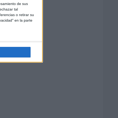
esamiento de sus
echazar tal
erencias o retirar su
vacidad" en la parte