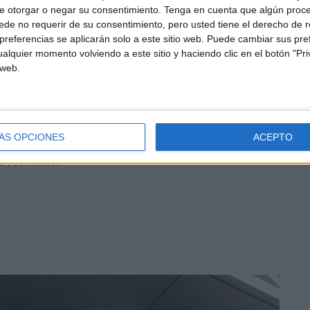
e otorgar o negar su consentimiento.
Tenga en cuenta que algún proc
rzo de 2022
de no requerir de su consentimiento, pero usted tiene el derecho de r
referencias se aplicarán solo a este sitio web. Puede cambiar sus pref
alquier momento volviendo a este sitio y haciendo clic en el botón "Pri
 el director general de Infraestructura en marzo de 2022,
 web.
.
de garantizar en todas las direcciones el aislamiento y
ÁS OPCIONES
ACEPTO
asegurar el empleo eficaz de sus medios sobre los
, se indica.