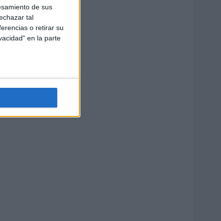
esamiento de sus
echazar tal
erencias o retirar su
vacidad" en la parte