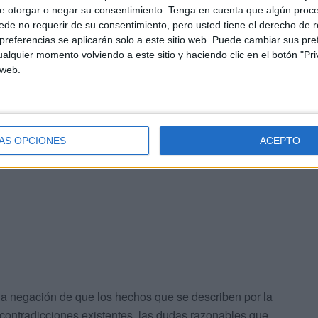
e otorgar o negar su consentimiento.
Tenga en cuenta que algún proc
de no requerir de su consentimiento, pero usted tiene el derecho de r
referencias se aplicarán solo a este sitio web. Puede cambiar sus pref
alquier momento volviendo a este sitio y haciendo clic en el botón "Pri
 web.
as dudas
versiones distintas de los mismos hechos, “posibles
ÁS OPCIONES
ACEPTO
a susceptible de corroboración objetiva o directa
 la negación de que los hechos que se describen por la
contradicciones existentes, las dudas razonables que