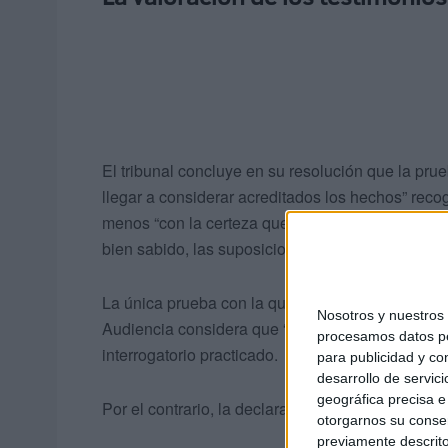
El tribunal concluye en su resolución que la prue
llegar a considerar acreditados los hechos” reco
menos “con la certeza que requiere una conden
bien sabido, las suposiciones y sospechas est
La única prueba con la que se contó fue la testifi
Nosotros y nuestro
Audiencia considera que “adolece de una inconsis
procesamos datos per
interrogatorio practicado.
para publicidad y co
desarrollo de servici
geográfica precisa e 
Por el contrario, la declaración del acusado es c
otorgarnos su conse
previamente descrito