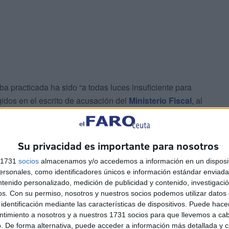
ba practicada ha sido “a todas luces insuficiente para
gidos en el escrito de acusación del
Ministerio Fiscal
, al
a en el campo del Derecho Penal, en donde, como es
án vedadas por muy vehementes que sean”.
Su privacidad es importante para nosotros
cal de la menor. Tras la valoración de su testimonio, la
s 1731
socios
almacenamos y/o accedemos a información en un disposit
tencia y fragilidad” que se puso de manifiesto en el
sonales, como identificadores únicos e información estándar enviada 
ntenido personalizado, medición de publicidad y contenido, investigaci
os.
Con su permiso, nosotros y nuestros socios podemos utilizar datos 
identificación mediante las características de dispositivos. Puede hacer
onsiderada “perfectamente creíble”.
ntimiento a nosotros y a nuestros 1731 socios para que llevemos a ca
. De forma alternativa, puede acceder a información más detallada y 