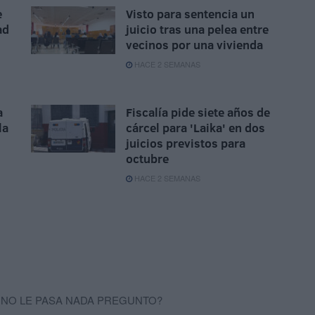
e
Visto para sentencia un
ad
juicio tras una pelea entre
vecinos por una vivienda
HACE 2 SEMANAS
a
Fiscalía pide siete años de
la
cárcel para 'Laika' en dos
juicios previstos para
octubre
HACE 2 SEMANAS
 NO LE PASA NADA PREGUNTO?