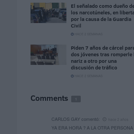
El señalado como dueño d
los narcotúneles, en libert
por la causa de la Guardia
Civil
HACE 2 SEMANAS
Piden 7 años de cárcel par
dos jóvenes tras romperle 
nariz a otro por una
discusión de tráfico
HACE 2 SEMANAS
Comments
1
CARLOS GAY
comentó:
hace 2 años
YA ERA HORA ? A LA OTRA PERSONA