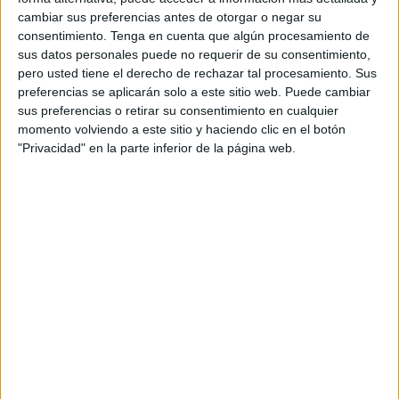
El kayak fue localizado en mitad del Estrecho y trasladado
cambiar sus preferencias antes de otorgar o negar su
consentimiento.
Tenga en cuenta que algún procesamiento de
a la base del muelle de España. A la Atria se sumó un
sus datos personales puede no requerir de su consentimiento,
helicóptero de Salvamento para colaborar en las tareas de
pero usted tiene el derecho de rechazar tal procesamiento. Sus
localización de la embarcación, que fueron llevadas a
preferencias se aplicarán solo a este sitio web. Puede cambiar
cabo con éxito. Estos cuatro marroquíes se suman a los
sus preferencias o retirar su consentimiento en cualquier
momento volviendo a este sitio y haciendo clic en el botón
subsaharianos que fueron rescatados en la jornada de
"Privacidad" en la parte inferior de la página web.
este martes, también a bordo de un kayak, por
Salvamento.
La presión migratoria no cesa, en esos intentos claros por
llegar a la Península que son protagonizados por
embarcaciones que parten de las costas de Marruecos o
de nuestra misma ciudad, debido a la cantidad de
marroquíes que se han concentrado y cuyo ánimo no pasa
por retornar de forma voluntaria a su país sino por alcanzar
el territorio peninsular para marchar después a Europa.
Ese es el objetivo de muchos de ellos.