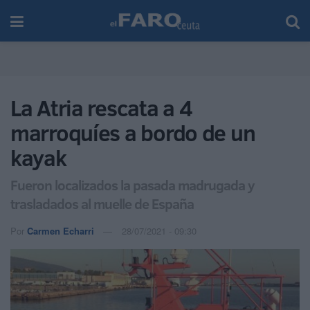
La Atria rescata a 4
marroquíes a bordo de un
kayak
Fueron localizados la pasada madrugada y
trasladados al muelle de España
Por
Carmen Echarri
28/07/2021 - 09:30