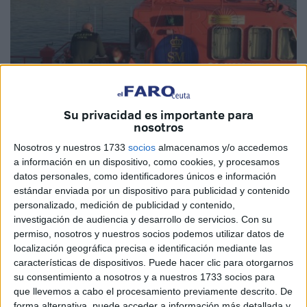
Su privacidad es importante para
Imagen de archivo
nosotros
Nosotros y nuestros 1733
socios
almacenamos y/o accedemos
a información en un dispositivo, como cookies, y procesamos
datos personales, como identificadores únicos e información
La
Salvamar Atria
ha rescatado esta madrugada a cuatro
estándar enviada por un dispositivo para publicidad y contenido
marroquíes
cuando
navegaban
rumbo a la Península a
personalizado, medición de publicidad y contenido,
bordo de un kayak que, presumiblemente, había partido
investigación de audiencia y desarrollo de servicios.
Con su
permiso, nosotros y nuestros socios podemos utilizar datos de
desde Ceuta. Fue a las 4:45 horas cuando la unidad de
localización geográfica precisa e identificación mediante las
Salvamento Marítimo con base en nuestra ciudad recibió
características de dispositivos. Puede hacer clic para otorgarnos
el aviso activándose para proceder a la localización de la
su consentimiento a nosotros y a nuestros 1733 socios para
embarcación.
que llevemos a cabo el procesamiento previamente descrito. De
forma alternativa, puede acceder a información más detallada y