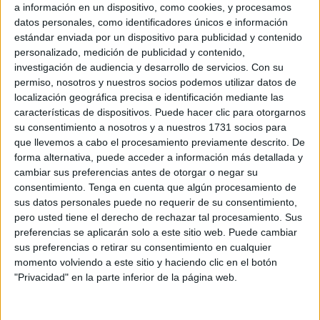
a información en un dispositivo, como cookies, y procesamos
miembros adiestren a sus perros.
datos personales, como identificadores únicos e información
estándar enviada por un dispositivo para publicidad y contenido
La resolución, firmada por el consejero con fecha 19 de
personalizado, medición de publicidad y contenido,
junio, ha sido publicada en el Boletín Oficial de la Ciudad
investigación de audiencia y desarrollo de servicios.
Con su
de Ceuta (BOCCE) de este viernes.
permiso, nosotros y nuestros socios podemos utilizar datos de
localización geográfica precisa e identificación mediante las
La autorización permitirá el uso de estas zonas entre el
1
características de dispositivos. Puede hacer clic para otorgarnos
su consentimiento a nosotros y a nuestros 1731 socios para
de julio y el 30 de septiembre de 2025
, dentro del marco
que llevemos a cabo el procesamiento previamente descrito. De
normativo que regula la actividad cinegética en la ciudad.
forma alternativa, puede acceder a información más detallada y
La medida responde a la solicitud formal presentada por la
cambiar sus preferencias antes de otorgar o negar su
asociación el pasado 6 de junio y respaldada por el
consentimiento.
Tenga en cuenta que algún procesamiento de
sus datos personales puede no requerir de su consentimiento,
informe técnico favorable de Obimasa, emitido el 12 de
pero usted tiene el derecho de rechazar tal procesamiento. Sus
junio.
preferencias se aplicarán solo a este sitio web. Puede cambiar
sus preferencias o retirar su consentimiento en cualquier
¿Dónde está la zona de campeo?
momento volviendo a este sitio y haciendo clic en el botón
"Privacidad" en la parte inferior de la página web.
La zona de campeo se encuentra ubicada en el Campo
Exterior
, abarcando la totalidad de la parcela 165 y partes