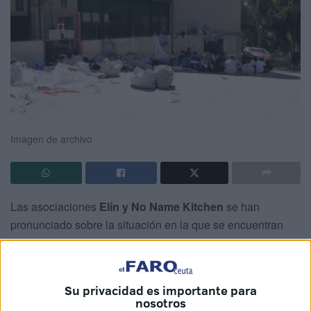
Imagen de archivo
Las asociaciones
Elín y No Name Kitchen
se han
pronunciado sobre la situación en la que se encuentran
los cerca de 200 inmigrantes
que viven
a las puertas del
CETI
de Ceuta. Unidos, en un comunicado, han reclamado
una atención digna por cuanto están en
“situación de
Su privacidad es importante para
vulnerabilidad”.
nosotros