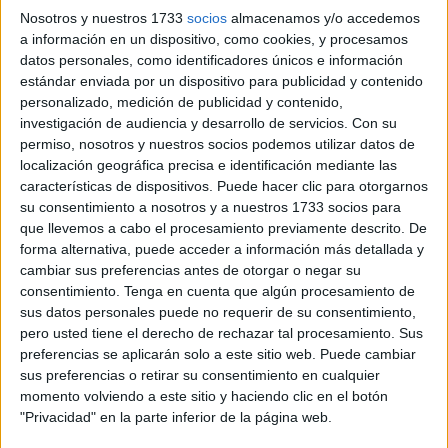
Nosotros y nuestros 1733
socios
almacenamos y/o accedemos
En un comunicado denuncian que estos inmigrantes se
a información en un dispositivo, como cookies, y procesamos
encuentran en
“situación precaria”
además de en
datos personales, como identificadores únicos e información
condiciones de “indignidad”, sin que hayan podido
estándar enviada por un dispositivo para publicidad y contenido
acceder al CETI al no haber espacio.
personalizado, medición de publicidad y contenido,
investigación de audiencia y desarrollo de servicios.
Con su
“Duermen a la intemperie
,
en el suelo
, frente a las
permiso, nosotros y nuestros socios podemos utilizar datos de
puertas del centro de acogida tan solo con sábanas y
localización geográfica precisa e identificación mediante las
características de dispositivos. Puede hacer clic para otorgarnos
cartones”, exponen, visualizando las imágenes que han
su consentimiento a nosotros y a nuestros 1733 socios para
sido denunciadas ya en varios de los reportajes
que llevemos a cabo el procesamiento previamente descrito. De
publicados en
El Faro
.
forma alternativa, puede acceder a información más detallada y
cambiar sus preferencias antes de otorgar o negar su
Exponen, junto con representantes de ese colectivo, que
consentimiento.
Tenga en cuenta que algún procesamiento de
no disponen de acceso a una cobertura de “necesidades
sus datos personales puede no requerir de su consentimiento,
pero usted tiene el derecho de rechazar tal procesamiento. Sus
básicas”, sufriendo
condiciones “de higiene y
preferencias se aplicarán solo a este sitio web. Puede cambiar
alimentación precarias que no reúnen unas garantías
sus preferencias o retirar su consentimiento en cualquier
mínimas de humanidad y dignidad”.
momento volviendo a este sitio y haciendo clic en el botón
"Privacidad" en la parte inferior de la página web.
Problemas de salud y derechos