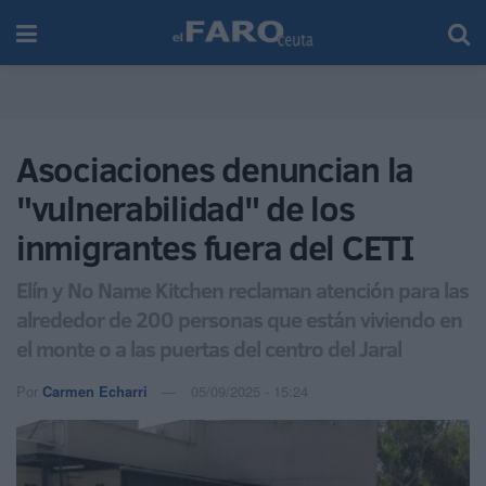
Asociaciones denuncian la
"vulnerabilidad" de los
inmigrantes fuera del CETI
Elín y No Name Kitchen reclaman atención para las
alrededor de 200 personas que están viviendo en
el monte o a las puertas del centro del Jaral
Por
Carmen Echarri
05/09/2025 - 15:24