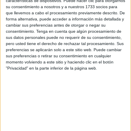
características de dispositivos. Puede hacer clic para otorgarnos
Así, del 2 al 7 de octubre se desarrollará la
Semana
su consentimiento a nosotros y a nuestros 1733 socios para
que llevemos a cabo el procesamiento previamente descrito. De
Náutica Virgen del Pila
r en la que se han incluido
forma alternativa, puede acceder a información más detallada y
jornadas de formación en buceo técnico así como la
cambiar sus preferencias antes de otorgar o negar su
celebración de la XXII Copa de Su Majestad el Rey de
consentimiento.
Tenga en cuenta que algún procesamiento de
pesca de altura, que comenzará en este caso el 5 de
sus datos personales puede no requerir de su consentimiento,
octubre. Será el sábado 7 cuando se celebre la XIII Liga
pero usted tiene el derecho de rechazar tal procesamiento. Sus
preferencias se aplicarán solo a este sitio web. Puede cambiar
Interclub del Estrecho.
sus preferencias o retirar su consentimiento en cualquier
momento volviendo a este sitio y haciendo clic en el botón
Para poder participar en estos eventos hay que inscribirse
"Privacidad" en la parte inferior de la página web.
en el Real Club Náutico CAS, al teléfono 626110774 o
consultando la página web
http://www.Realclubnauticocas.com.
El 6 de octubre a las 18:30 horas tendrá lugar la travesía
de preascenso al Foso y ese mismo día pero a las 20:30
horas será el II ascenso al Foso Virgen del Pilar. En este
caso las inscripciones se pueden hacer a través de la web
http://www.mistiemposconchip.com.