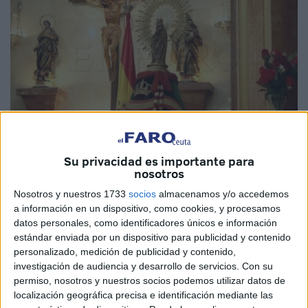
Imágenes de archivo
Su privacidad es importante para
nosotros
Nosotros y nuestros 1733
socios
almacenamos y/o accedemos
a información en un dispositivo, como cookies, y procesamos
La
Guardia Civil
celebra con varios actos en Ceuta la
datos personales, como identificadores únicos e información
estándar enviada por un dispositivo para publicidad y contenido
Patrona de la Benemérita, la Virgen del Pilar. La
personalizado, medición de publicidad y contenido,
Comandancia ha dado a conocer todos los actos que
investigación de audiencia y desarrollo de servicios.
Con su
marcan esta agenda oficial en la que tiene cabida en
permiso, nosotros y nuestros socios podemos utilizar datos de
buena parte todo tipo de deportes.
localización geográfica precisa e identificación mediante las