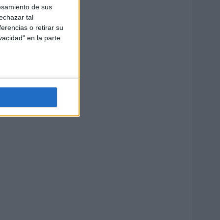
esamiento de sus
echazar tal
erencias o retirar su
vacidad" en la parte