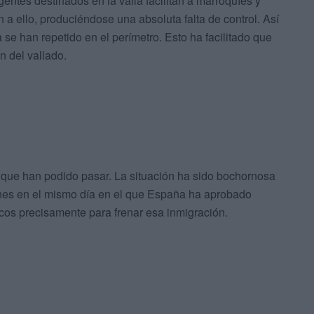
entes destinados en la valla facilitan a marroquíes y
a ello, produciéndose una absoluta falta de control. Así
se han repetido en el perímetro. Esto ha facilitado que
n del vallado.
s que han podido pasar. La situación ha sido bochornosa
nes en el mismo día en el que España ha aprobado
ecos precisamente para frenar esa inmigración.