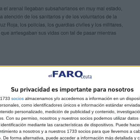
sta el arenal llegaban subsaharianos en muy mal estado,
atención de los sanitarios y de los voluntarios de la
 Roja, los policías, los guardias civiles y los militares,
 que arriesgaban sus vidas con tal de pasar mientras
Su privacidad es importante para nosotros
ién mujeres marroquíes derrotadas, sin fuerzas después
s 1733
socios
almacenamos y/o accedemos a información en un disposit
a otras miles de personas pretendiendo hacer lo mismo.
sonales, como identificadores únicos e información estándar enviada 
gos de situaciones nunca antes vistas, han sido testigos
ntenido personalizado, medición de publicidad y contenido, investigaci
de las entradas han tenido lugar devoluciones
os.
Con su permiso, nosotros y nuestros socios podemos utilizar datos 
identificación mediante las características de dispositivos. Puede hacer
jornada.
ntimiento a nosotros y a nuestros 1733 socios para que llevemos a ca
. De forma alternativa, puede acceder a información más detallada y 