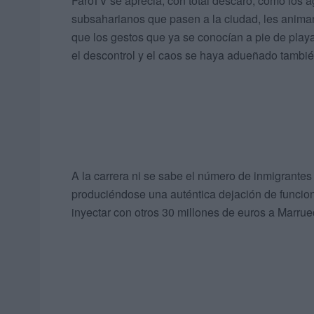
FaroTV se aprecia, con total descaro, cómo los ag
subsaharianos que pasen a la ciudad, les animan 
que los gestos que ya se conocían a pie de playa 
el descontrol y el caos se haya adueñado tambié
A la carrera ni se sabe el número de inmigrante
produciéndose una auténtica dejación de funcio
inyectar con otros 30 millones de euros a Marru