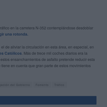
tráfico en la carretera N-352 contemplándose desdoblar
igir una rotonda.
 el de aliviar la circulación en esta área, en especial, en
es Católicos
. Más de trece mil coches diarios era la
e estos ensanchamientos de asfalto pretende reducir esta
si se tiene en cuenta que gran parte de estos movimientos
gación del Gobierno
Fomento
Tráfico