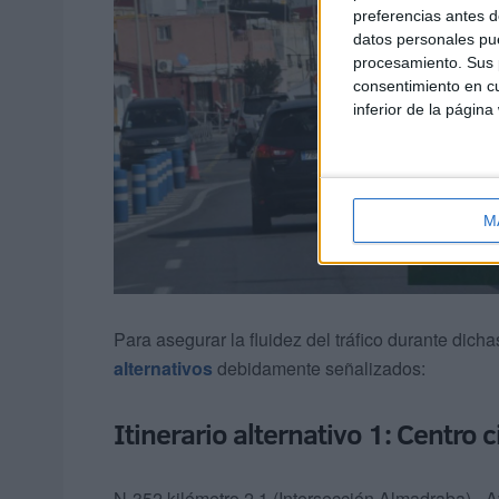
preferencias antes d
datos personales pue
procesamiento. Sus p
consentimiento en cu
inferior de la página
M
Para asegurar la fluidez del tráfico durante dich
alternativos
debidamente señalizados:
Itinerario alternativo 1: Centro 
N-352 kilómetro 2,1 (Intersección Almadraba) - 