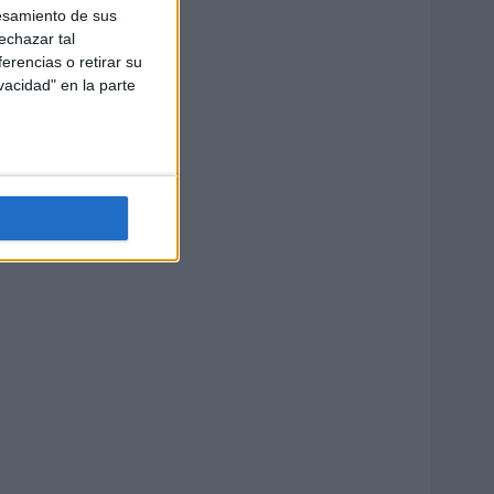
esamiento de sus
echazar tal
erencias o retirar su
vacidad" en la parte