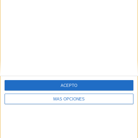
SIVE y al análisis de las grabaciones que verificaron que
el suceso ocurrió en aguas españolas. La embarcación en
la que viajaban los fallecidos, así como los 4 ocupantes
fueron trasladados a Gibraltar. Ahí se cerró el
caso y así sigue.
ACEPTO
MÁS OPCIONES
Tags:
Asesinatos
Gibraltar
Manifestaciones