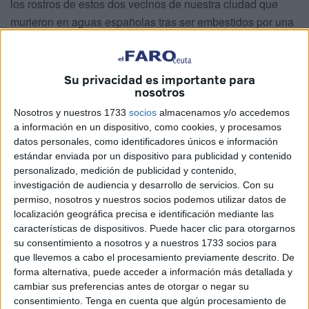
los rostros de estos dos vecinos de nuestra ciudad que
murieron en aguas españolas tras ser embestidos por una
patrullera gibraltareña.
Al grito de “¡asesinos!”, han reclamado justicia por quienes
Su privacidad es importante para
fallecieron con 40 y 49 años de edad, dejando cada uno
nosotros
tres hijos menores.
Nosotros y nuestros 1733
socios
almacenamos y/o accedemos
a información en un dispositivo, como cookies, y procesamos
“Nos manifestamos por las dos víctimas que perdieron la
datos personales, como identificadores únicos e información
vida por una negligencia criminal en aguas españolas por
estándar enviada por un dispositivo para publicidad y contenido
parte de la Policía de Gibraltar”, han denunciado.
personalizado, medición de publicidad y contenido,
investigación de audiencia y desarrollo de servicios.
Con su
“En esa semirrígida se encontraban 4 víctimas, dos
permiso, nosotros y nuestros socios podemos utilizar datos de
localización geográfica precisa e identificación mediante las
murieron y dos quedaron heridos. Arrebataron la vida de
características de dispositivos. Puede hacer clic para otorgarnos
Mohamed y Mustafa, un
asesinato
en toda regla”, han
su consentimiento a nosotros y a nuestros 1733 socios para
explicado.
que llevemos a cabo el procesamiento previamente descrito. De
forma alternativa, puede acceder a información más detallada y
cambiar sus preferencias antes de otorgar o negar su
consentimiento.
Tenga en cuenta que algún procesamiento de