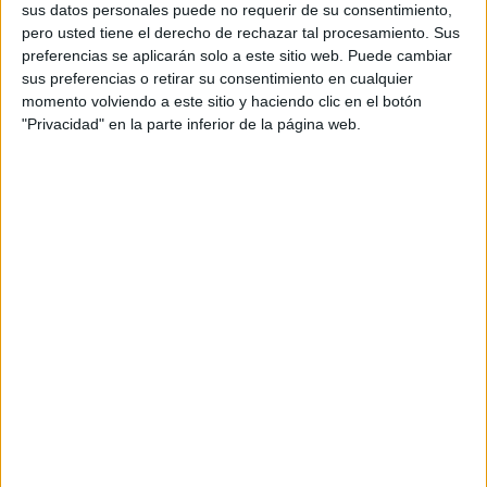
sus datos personales puede no requerir de su consentimiento,
pero usted tiene el derecho de rechazar tal procesamiento. Sus
preferencias se aplicarán solo a este sitio web. Puede cambiar
sus preferencias o retirar su consentimiento en cualquier
momento volviendo a este sitio y haciendo clic en el botón
"Privacidad" en la parte inferior de la página web.
La lancha estaba parada, en su interior no se halló nada
ilegal, “pero apareció la patrulla gibraltareña sin ningún
tipo de señalización, ni señales acústicas para dar el alto”,
han expuesto.
“Simplemente les pasaron por encima con las sierras
ilegales que llevaba la patrulla, en vez de tratar de
esquivarlos para evitar la colisión. Sin motivos les