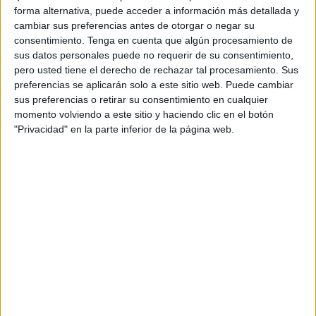
forma alternativa, puede acceder a información más detallada y
para disponer de una
tarjeta de crédito
, firmó a finales de
cambiar sus preferencias antes de otorgar o negar su
2013 con un interés remuneratorio sobre las cantidades
consentimiento.
Tenga en cuenta que algún procesamiento de
dispuestas del 26,8% que se ha considerado “usurario”.
sus datos personales puede no requerir de su consentimiento,
pero usted tiene el derecho de rechazar tal procesamiento. Sus
La magistrada lo ha declarado nulo y ha sentenciado que
preferencias se aplicarán solo a este sitio web. Puede cambiar
el demandante solamente deberá devolver a la entidad
sus preferencias o retirar su consentimiento en cualquier
momento volviendo a este sitio y haciendo clic en el botón
financiera “el principal prestado”, mientras que esta ha sido
"Privacidad" en la parte inferior de la página web.
condenada a “
reintegrar la suma cobrada
que excediera
de dicho principal con los intereses legales”.
Para apreciar el carácter “usurario” del interés aplicado la
jueza recuerda que, de acuerdo con las estadísticas del
Banco de España, hace nueve años el interés medio de
las tarjetas de pago aplazado estaba “en torno al 20,7%
TAE, ya especialmente elevado en relación con el normal
de los créditos al consumo (5,068% para los descubiertos
en cuenta y créditos renovables)”.