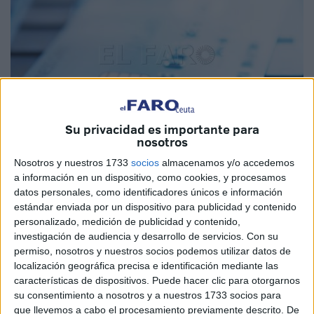
Su privacidad es importante para
nosotros
Nosotros y nuestros 1733
socios
almacenamos y/o accedemos
Foto: El Faro
a información en un dispositivo, como cookies, y procesamos
datos personales, como identificadores únicos e información
estándar enviada por un dispositivo para publicidad y contenido
personalizado, medición de publicidad y contenido,
investigación de audiencia y desarrollo de servicios.
Con su
La titular del
Juzgado de Primera Instancia e
permiso, nosotros y nuestros socios podemos utilizar datos de
Instrucción número 2 de Ceuta
ha estimado
localización geográfica precisa e identificación mediante las
parcialmente la demanda interpuesta por un ceutí con el
características de dispositivos. Puede hacer clic para otorgarnos
asesoramiento del abogado Alberto Aflalo y el economista
su consentimiento a nosotros y a nuestros 1733 socios para
Emilio Lamorena contra Wizink Bank por el contrato que,
que llevemos a cabo el procesamiento previamente descrito. De