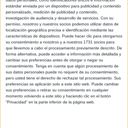
Paso del Estrecho (OPE)
que se retomará en unos días
estándar enviada por un dispositivo para publicidad y contenido
tras dos años de parón y que pasará por Ceuta. Y es que
personalizado, medición de publicidad y contenido,
investigación de audiencia y desarrollo de servicios.
Con su
no están de acuerdo con la novedades introducidas este
permiso, nosotros y nuestros socios podemos utilizar datos de
año: "La obligatoriedad de que los más de cuatro millones
localización geográfica precisa e identificación mediante las
de personas que cruzarán el Estrecho" y se muevan entre
características de dispositivos. Puede hacer clic para otorgarnos
Algeciras
y nuestra ciudad para llegar hasta
Marruecos
,
su consentimiento a nosotros y a nuestros 1731 socios para
que llevemos a cabo el procesamiento previamente descrito. De
tengan que hacerlo con el billete cerrado y "adquirido fuera
forma alternativa, puede acceder a información más detallada y
de las instalaciones portuarias".
cambiar sus preferencias antes de otorgar o negar su
consentimiento.
Tenga en cuenta que algún procesamiento de
El presidente de la asociación, Mohamed Alami Susi,
sus datos personales puede no requerir de su consentimiento,
considera que este nuevo escenario "puede desencadenar
pero usted tiene el derecho de rechazar tal procesamiento. Sus
una tragedia humana notable de consecuencias
preferencias se aplicarán solo a este sitio web. Puede cambiar
sus preferencias o retirar su consentimiento en cualquier
incalculables ya que, tal y como vemos en las noticias,
momento volviendo a este sitio y haciendo clic en el botón
toda persona que llegue el puerto de Algeciras sin billete
"Privacidad" en la parte inferior de la página web.
le obligarán a dar la vuelta". "Todos los que conocemos la
entrada del puerto o donde quieran hacer el control se
efectuarán colas kilométricas que pueden llegar a los cien