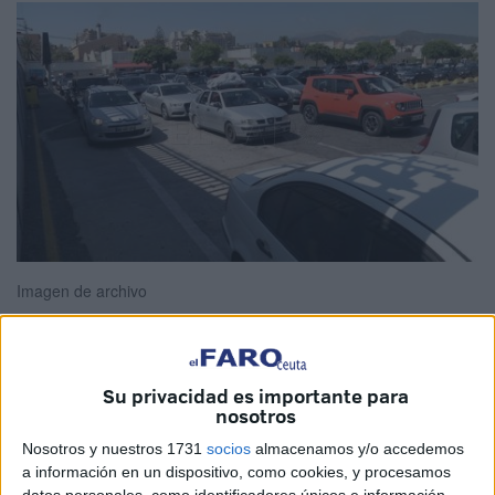
Imagen de archivo
Su privacidad es importante para
A falta de dos días para que dé comienzo la tan esperada
nosotros
OPE, la
Asociación de Amigos del Pueblo Marroquí
Nosotros y nuestros 1731
socios
almacenamos y/o accedemos
ITRAN ha querido mostrar su sorpresa y "total
a información en un dispositivo, como cookies, y procesamos
desacuerdo" con el cambio de proceder en la
Operación
datos personales, como identificadores únicos e información