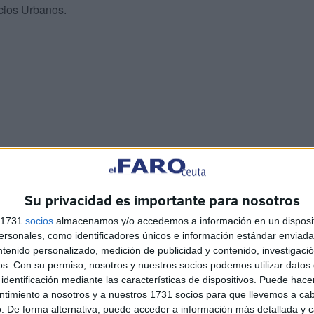
cios Urbanos.
Su privacidad es importante para nosotros
ento de agua, su depuración, el saneamiento y la
s 1731
socios
almacenamos y/o accedemos a información en un disposit
era incrementar su recaudación con la supresión
sonales, como identificadores únicos e información estándar enviada 
hora tenían en sus recibos el sector comercial e
ntenido personalizado, medición de publicidad y contenido, investigaci
os.
Con su permiso, nosotros y nuestros socios podemos utilizar datos 
 “inversiones que se acometen en la red de saneamiento,
identificación mediante las características de dispositivos. Puede hacer
 infraestructuras que conllevarán menos pérdidas y que la
ntimiento a nosotros y a nuestros 1731 socios para que llevemos a ca
. De forma alternativa, puede acceder a información más detallada y 