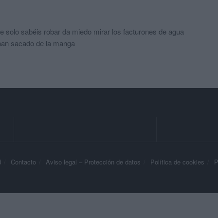
ue solo sabéis robar da miedo mirar los facturones de agua
 han sacado de la manga
d
Contacto
Aviso legal – Protección de datos
Política de cookies
P