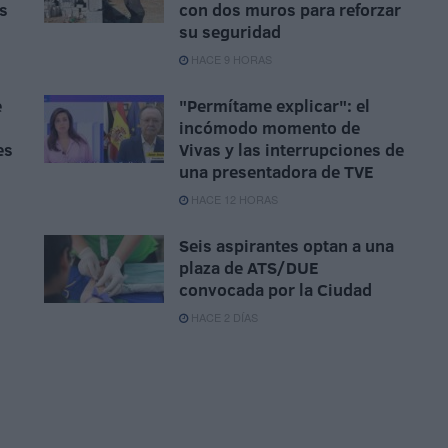
as
con dos muros para reforzar
su seguridad
HACE 9 HORAS
e
"Permítame explicar": el
incómodo momento de
es
Vivas y las interrupciones de
una presentadora de TVE
HACE 12 HORAS
Seis aspirantes optan a una
plaza de ATS/DUE
convocada por la Ciudad
HACE 2 DÍAS