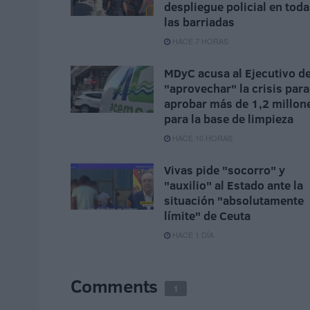
despliegue policial en tod
las barriadas
HACE 7 HORAS
MDyC acusa al Ejecutivo d
"aprovechar" la crisis para
aprobar más de 1,2 millon
para la base de limpieza
HACE 10 HORAS
Vivas pide "socorro" y
"auxilio" al Estado ante la
situación "absolutamente
límite" de Ceuta
HACE 1 DÍA
Comments
1