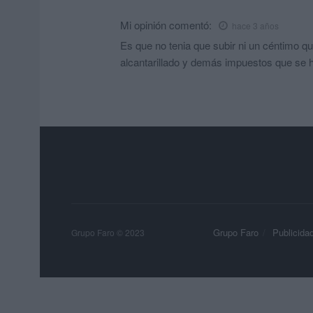
Mi opinión
comentó:
hace 3 años
Es que no tenia que subir ni un céntimo q
alcantarillado y demás impuestos que se
Grupo Faro
Publicida
Grupo Faro © 2023