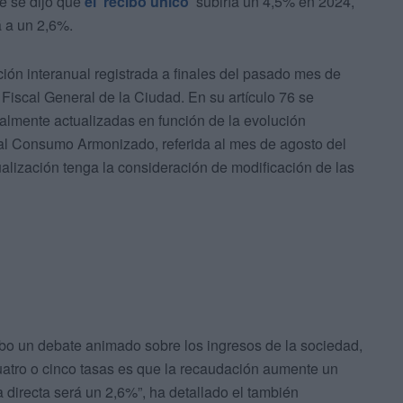
e se dijo que
el 'recibo único'
subiría un 4,5% en 2024,
á a un 2,6%.
ción interanual registrada a finales del pasado mes de
Fiscal General de la Ciudad. En su artículo 76 se
ualmente actualizadas en función de la evolución
 al Consumo Armonizado, referida al mes de agosto del
ualización tenga la consideración de modificación de las
o un debate animado sobre los ingresos de la sociedad,
uatro o cinco tasas es que la recaudación aumente un
 directa será un 2,6%”, ha detallado el también