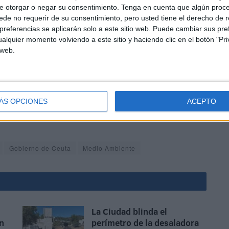
e otorgar o negar su consentimiento.
Tenga en cuenta que algún proc
de no requerir de su consentimiento, pero usted tiene el derecho de r
referencias se aplicarán solo a este sitio web. Puede cambiar sus pref
alquier momento volviendo a este sitio y haciendo clic en el botón "Pri
 web.
l de 33,07 millones de euros, un 88,5% más que el
a rendirá 8,6 millones en ingresos, la de saneamiento 4,3
ÁS OPCIONES
ACEPTO
cibirá 18,2 millones de euros en transferencias de
Gobierno de Ceuta
Medio Ambiente
La Ciudad blinda el
n
perímetro de la desaladora