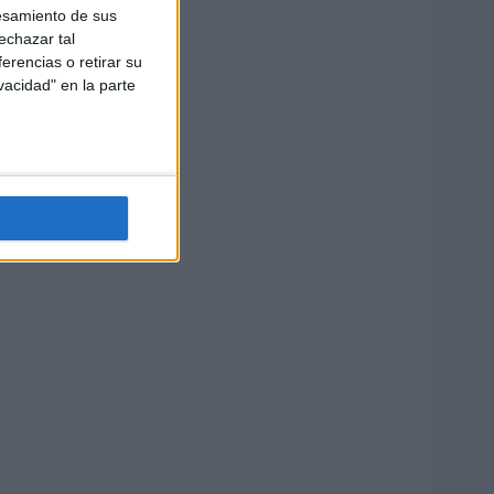
esamiento de sus
echazar tal
erencias o retirar su
vacidad" en la parte