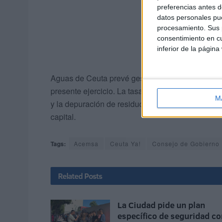
preferencias antes d
datos personales pue
procesamiento. Sus p
consentimiento en cu
inferior de la página
Aguas de Ceuta prevé gestionar en 2024 un tota
presente ejercicio. La tasa de suministro de agu
M
y la depuración de residuos, 1,5. De la Ciudad re
capital.
Tags:
Acemsa
Ceuta Ya!
Consejo de Gobierno
Related
Posts
La Ciudad pide un plan
específico de seguridad co