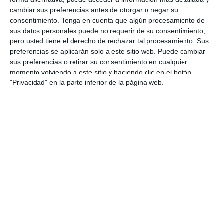
busquen en las fotos. Quienes tienen la poca vergüenza
cambiar sus preferencias antes de otorgar o negar su
consentimiento.
Tenga en cuenta que algún procesamiento de
de creerse los amos de esta tierra suelen ser de especie
sus datos personales puede no requerir de su consentimiento,
cobarde y poco visibles en los medios. Se mueven mejor
pero usted tiene el derecho de rechazar tal procesamiento. Sus
en los despachos o te montan una concentración en la
preferencias se aplicarán solo a este sitio web. Puede cambiar
calle. Son así. Pájaros en un circo en el que durante
sus preferencias o retirar su consentimiento en cualquier
momento volviendo a este sitio y haciendo clic en el botón
mucho tiempo se les ha reído la gracia.
"Privacidad" en la parte inferior de la página web.
Vivas, el alcalde orgulloso que repite alcaldía, tiene mucha
culpa de lo que sucede a su alrededor. Porque cuando uno
le da de comer a las hienas suele ocurrir que cuando no
hay tanto pan estas muerden. Si no sabían nada más que
comer de mano, normal que ataquen. Hasta se les
comprende fíjense, ellas en el fondo no tienen culpa
porque les dejaron crecer como monstruos.
Aquí hay mucho potencial, mucha gente trabajadora que
ha querido prosperar y que ha topado con las puertas de
quienes se ven con potestad para todo: para reclamar que