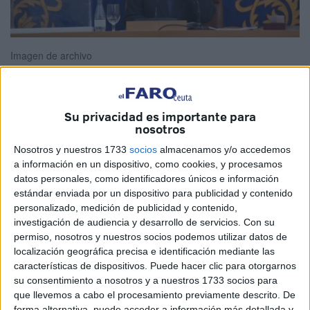
Imagen de archivo
Su privacidad es importante para
Era el día de la no crispación. Era el día de ofertas
nosotros
generosas y buenas palabras. Pero que no le engañen,
Nosotros y nuestros 1733
socios
almacenamos y/o accedemos
para nada el ambiente político de esta ciudad está en
a información en un dispositivo, como cookies, y procesamos
calma. Ni mucho menos.
datos personales, como identificadores únicos e información
estándar enviada por un dispositivo para publicidad y contenido
Ustedes imaginen un campo de hienas, pues algo
personalizado, medición de publicidad y contenido,
parecido asoma en la configuración de lo que será el
investigación de audiencia y desarrollo de servicios.
Con su
permiso, nosotros y nuestros socios podemos utilizar datos de
nuevo Gobierno y la materialización de los pactos que
localización geográfica precisa e identificación mediante las
pretendan llevarse a cabo.
características de dispositivos. Puede hacer clic para otorgarnos
su consentimiento a nosotros y a nuestros 1733 socios para
Aquí se cuece algo más que intereses, porque los hay que
que llevemos a cabo el procesamiento previamente descrito. De
no quieren perder las prebendas conseguidas. No los
forma alternativa, puede acceder a información más detallada y