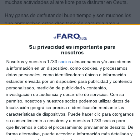
muchas actividades al aire libre para disfrutar en Ceuta.
Hay ganas de disfrutar del buen tiempo y son muchos los
que aprovechan estos días también para relajarse y
pegarse un buen chapuzón en el
Parque Marítimo
del
Mediterráneo y las playas de nuestra ciudad. A un pasito
Su privacidad es importante para
ya para el tan esperado verano, las buenas temperaturas
nosotros
acompañan ya y decenas de ceutíes en familia y con
Nosotros y nuestros 1733
socios
almacenamos y/o accedemos
amigos se animan a darse el primer chapuzón del verano.
a información en un dispositivo, como cookies, y procesamos
datos personales, como identificadores únicos e información
Los interesados en conocer las
embarcaciones de la
estándar enviada por un dispositivo para publicidad y contenido
Armada
que han llegado hoy al puerto de Ceuta podrán
personalizado, medición de publicidad y contenido,
hacerlo esta tarde y durante todo el fin de semana.El
investigación de audiencia y desarrollo de servicios.
Con su
buque Galicia podrá visitarse los días 14 y 15 de junio en
permiso, nosotros y nuestros socios podemos utilizar datos de
localización geográfica precisa e identificación mediante las
horario de tarde, es decir de 16.00 a 20.00 horas; y el
características de dispositivos. Puede hacer clic para otorgarnos
domingo, día 16, en horario de mañana, de 10.00 a 13.00
su consentimiento a nosotros y a nuestros 1733 socios para
horas.
que llevemos a cabo el procesamiento previamente descrito. De
forma alternativa, puede acceder a información más detallada y
Además, el 'Santa María' e 'Intermares' también podrán