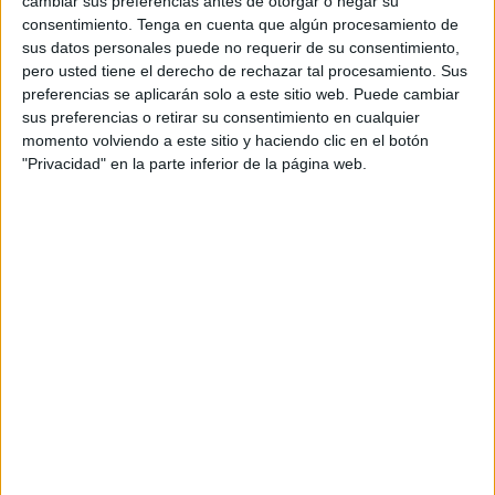
cambiar sus preferencias antes de otorgar o negar su
visitarse este viernes en horario de tarde, el sábado por la
consentimiento.
Tenga en cuenta que algún procesamiento de
sus datos personales puede no requerir de su consentimiento,
mañana y por tarde, y el domingo, solamente en horario de
pero usted tiene el derecho de rechazar tal procesamiento. Sus
mañana.
preferencias se aplicarán solo a este sitio web. Puede cambiar
sus preferencias o retirar su consentimiento en cualquier
En este sentido han señalado que el horario de mañana
momento volviendo a este sitio y haciendo clic en el botón
será de 10:00 a 13:00 horas y que el horario de tarde de
"Privacidad" en la parte inferior de la página web.
16:00 a 20:00 horas.
La Escuela de Rosa Founaud
estrena 'El Cascanueces y los
Cuatro Reinos'