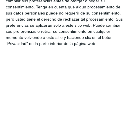
cambiar sus preferencias antes de otorgar o negar su
reforma de los sistemas de detección y protección contra
consentimiento.
Tenga en cuenta que algún procesamiento de
incendios
.
sus datos personales puede no requerir de su consentimiento,
pero usted tiene el derecho de rechazar tal procesamiento. Sus
El valor estimado del contrato fue de 71.658,16 euros y el
preferencias se aplicarán solo a este sitio web. Puede cambiar
objetivo era llevar a cabo una serie de trabajos de
sus preferencias o retirar su consentimiento en cualquier
momento volviendo a este sitio y haciendo clic en el botón
instalación y actualización de dispositivos de protección
"Privacidad" en la parte inferior de la página web.
en diversos centros de salud.
El proceso de licitación finalmente ha concluido con la
adjudicación del contrato a la
empresa
CEUTI DE
MANTENIMIENTO S.L.U., que presentó la oferta más
competitiva por un total de 57.810 euros. Entre las cuatro
propuestas recibidas, la de esta empresa fue seleccionada
por su idoneidad para llevar a cabo las obras previstas.
¿Qué centros de salud son los que
necesitan mejorar sus sistemas de