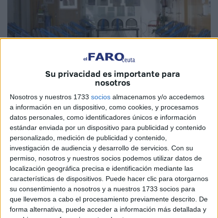
Su privacidad es importante para
nosotros
Nosotros y nuestros 1733
socios
almacenamos y/o accedemos
Imagen de archivo
a información en un dispositivo, como cookies, y procesamos
datos personales, como identificadores únicos e información
estándar enviada por un dispositivo para publicidad y contenido
personalizado, medición de publicidad y contenido,
La Gerencia de Atención Sanitaria del
Instituto Nacional
investigación de audiencia y desarrollo de servicios.
Con su
permiso, nosotros y nuestros socios podemos utilizar datos de
de Gestión Sanitaria
en Ceuta ha dado un paso
localización geográfica precisa e identificación mediante las
importante en la
mejora de la seguridad contra
características de dispositivos. Puede hacer clic para otorgarnos
incendios
en sus centros dependientes. Hace poco más
su consentimiento a nosotros y a nuestros 1733 socios para
de un mes, se publicó el anuncio de licitación en la
que llevemos a cabo el procesamiento previamente descrito. De
forma alternativa, puede acceder a información más detallada y
Plataforma de Contratación del Sector Público para la