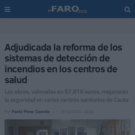
Adjudicada la reforma de los
sistemas de detección de
incendios en los centros de
salud
Las obras, valoradas en 57.810 euros, mejorarán
la seguridad en varios centros sanitarios de Ceuta
Por
Paola Pérez Cuenda
01/02/2025 - 09:32