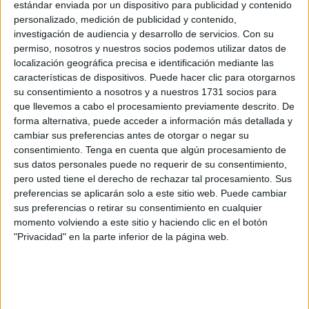
El club caballa ha anunciado la incorporación de Nathalia
estándar enviada por un dispositivo para publicidad y contenido
Rozo da Rocha, jugadora
brasileña de 31 años
, que se
personalizado, medición de publicidad y contenido,
investigación de audiencia y desarrollo de servicios.
Con su
suma al proyecto deportivo del primer equipo femenino de
permiso, nosotros y nuestros socios podemos utilizar datos de
cara a
la temporada 2025-26
.
localización geográfica precisa e identificación mediante las
características de dispositivos. Puede hacer clic para otorgarnos
Desde Italia
su consentimiento a nosotros y a nuestros 1731 socios para
que llevemos a cabo el procesamiento previamente descrito. De
forma alternativa, puede acceder a información más detallada y
Rozo llega procedente del
Pescara Femminile
(Italia),
cambiar sus preferencias antes de otorgar o negar su
donde firmó una destacada campaña con 27 partidos
consentimiento.
Tenga en cuenta que algún procesamiento de
disputados y 23 goles anotados. Su amplia experiencia en
sus datos personales puede no requerir de su consentimiento,
la
máxima categoría del fútbol sala italiano
, junto a su
pero usted tiene el derecho de rechazar tal procesamiento. Sus
preferencias se aplicarán solo a este sitio web. Puede cambiar
participación con la
selección absoluta de Brasil
(2023–
sus preferencias o retirar su consentimiento en cualquier
2024), refuerzan el perfil competitivo que la entidad busca
momento volviendo a este sitio y haciendo clic en el botón
para esta nueva etapa.
"Privacidad" en la parte inferior de la página web.
Rozo cuenta con un
destacado palmarés
:
campeona de
Italia
(2018/19),
Supercopa Italiana
(2022) y campeona
del
Torneo Europeo de Clubes
(2023).