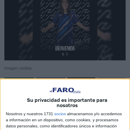
Imagen cedida
La
AD Ceuta FC
continúa con la organización de su
Su privacidad es importante para
equipo femenino
de cara a la próxima temporada en la
nosotros
Primera División. Es en este contexto en el que han
Nosotros y nuestros 1731
socios
almacenamos y/o accedemos
fichado a la brasileña
Nathalia Rozo
.
a información en un dispositivo, como cookies, y procesamos
datos personales, como identificadores únicos e información