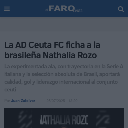
La AD Ceuta FC ficha a la
brasileña Nathalia Rozo
La experimentada ala, con trayectoria en la Serie A
italiana y la selección absoluta de Brasil, aportará
calidad, gol y liderazgo internacional al conjunto
ceutí
Por
Juan Zaldívar
25/07/2025 - 13:29