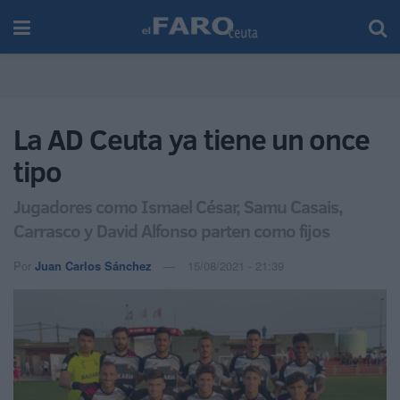
La AD Ceuta ya tiene un once
tipo
Jugadores como Ismael César, Samu Casais,
Carrasco y David Alfonso parten como fijos
Por
Juan Carlos Sánchez
15/08/2021 - 21:39