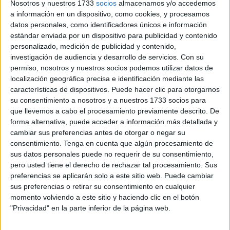
Nosotros y nuestros 1733
socios
almacenamos y/o accedemos
Qatar Stars League.
a información en un dispositivo, como cookies, y procesamos
datos personales, como identificadores únicos e información
El técnico canario del conjunto caballa Chus Trujillo ha
estándar enviada por un dispositivo para publicidad y contenido
confeccionado diferentes onces como es normal en
personalizado, medición de publicidad y contenido,
pretemporada pero hay algunas posiciones que parece
investigación de audiencia y desarrollo de servicios.
Con su
permiso, nosotros y nuestros socios podemos utilizar datos de
que tienen dueño fijo si contamos los cuatro últimos
localización geográfica precisa e identificación mediante las
partidos después de enfrentarse al filial.
características de dispositivos. Puede hacer clic para otorgarnos
su consentimiento a nosotros y a nuestros 1733 socios para
La portería parece que tiene dueño con Alejo que ha
que llevemos a cabo el procesamiento previamente descrito. De
disputado todos los encuentros encajando solamente
forma alternativa, puede acceder a información más detallada y
cuatro goles, dos ante el Al-Arabi SC y otros dos frente al
cambiar sus preferencias antes de otorgar o negar su
Chiclana CF.
consentimiento.
Tenga en cuenta que algún procesamiento de
sus datos personales puede no requerir de su consentimiento,
El central Carrasco ha sido titular en todos los encuentros
pero usted tiene el derecho de rechazar tal procesamiento. Sus
preferencias se aplicarán solo a este sitio web. Puede cambiar
lo mismo que David Alfonso en el lateral izquierdo, Samu
sus preferencias o retirar su consentimiento en cualquier
Casais en la medular del centro del campo e Ismael César
momento volviendo a este sitio y haciendo clic en el botón
como segundo delantero.
"Privacidad" en la parte inferior de la página web.
Otras posiciones que parece que comienzan a tener dueño