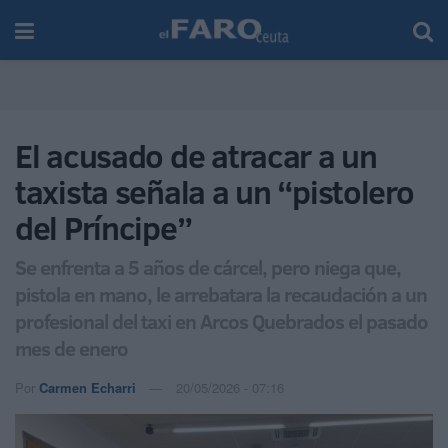
El acusado de atracar a un
taxista señala a un “pistolero
del Príncipe”
Se enfrenta a 5 años de cárcel, pero niega que,
pistola en mano, le arrebatara la recaudación a un
profesional del taxi en Arcos Quebrados el pasado
mes de enero
Por
Carmen Echarri
20/05/2026 - 07:16