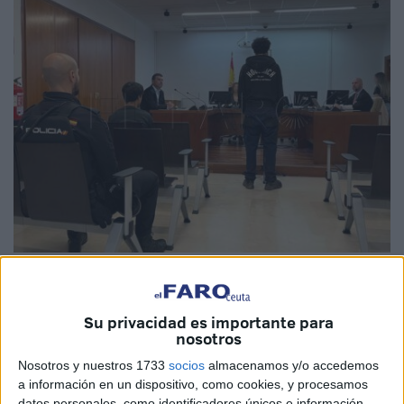
El Faro
Su privacidad es importante para
nosotros
A cinco años de prisión
se enfrenta el llamado M.O.M.
Nosotros y nuestros 1733
socios
almacenamos y/o accedemos
por
atracar a un taxista
en Ceuta el pasado 23 de enero,
a información en un dispositivo, como cookies, y procesamos
datos personales, como identificadores únicos e información