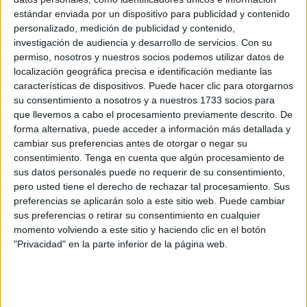
en concreto en la barriada de
Arcos Quebrados
.
estándar enviada por un dispositivo para publicidad y contenido
personalizado, medición de publicidad y contenido,
Ante la magistrada titular de la plaza número 1 de la
investigación de audiencia y desarrollo de servicios.
Con su
Sección de lo Penal del Tribunal de Instancia,
el joven
permiso, nosotros y nuestros socios podemos utilizar datos de
negó su participación
, señalando a un
pistolero del
localización geográfica precisa e identificación mediante las
Príncipe
como autor.
características de dispositivos. Puede hacer clic para otorgarnos
su consentimiento a nosotros y a nuestros 1733 socios para
El
juicio ha quedado visto para sentencia
y se ha
que llevemos a cabo el procesamiento previamente descrito. De
forma alternativa, puede acceder a información más detallada y
podido dirigir solo contra uno de los acusados de este robo
cambiar sus preferencias antes de otorgar o negar su
violento a un profesional del taxi, ya que
su cooperador
consentimiento.
Tenga en cuenta que algún procesamiento de
continúa en busca y captura
. De hecho, la Policía no
sus datos personales puede no requerir de su consentimiento,
sabe siquiera si ha podido abandonar la ciudad para evitar
pero usted tiene el derecho de rechazar tal procesamiento. Sus
preferencias se aplicarán solo a este sitio web. Puede cambiar
su arresto.
sus preferencias o retirar su consentimiento en cualquier
momento volviendo a este sitio y haciendo clic en el botón
Tanto en instrucción como cuando fue detenido, el
"Privacidad" en la parte inferior de la página web.
acusado reconoció los hechos, pero ayer dio un
giro
radical a su versión.
El “pistolero del Príncipe”