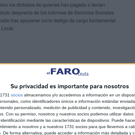
sino los dictados de quienes han pagado o tenían
oluto desprecio de los informes de Servicios Sociales
anado tras apoyarse como testigo de cargo fundamental
 Local.
Su privacidad es importante para nosotros
s 1731
socios
almacenamos y/o accedemos a información en un disposit
sonales, como identificadores únicos e información estándar enviada 
ntenido personalizado, medición de publicidad y contenido, investigaci
os.
Con su permiso, nosotros y nuestros socios podemos utilizar datos 
identificación mediante las características de dispositivos. Puede hacer
ntimiento a nosotros y a nuestros 1731 socios para que llevemos a ca
. De forma alternativa, puede acceder a información más detallada y 