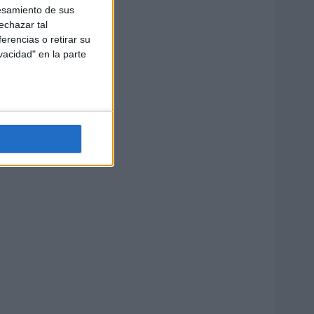
esamiento de sus
echazar tal
erencias o retirar su
vacidad" en la parte