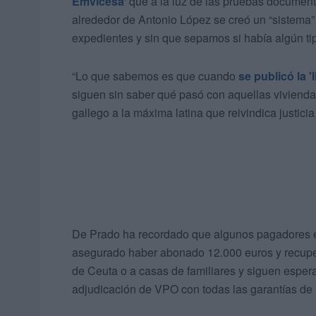
Emvicesa
' que a la luz de las pruebas documen
alrededor de Antonio López se creó un “sistema” 
expedientes y sin que sepamos si había algún ti
“Lo que sabemos es que cuando
se publicó la '
siguen sin saber qué pasó con aquellas viviendas:
gallego a la máxima latina que reivindica justici
De Prado ha recordado que algunos pagadores 
asegurado haber abonado 12.000 euros y recuper
de Ceuta o a casas de familiares y siguen espe
adjudicación de VPO con todas las garantías d