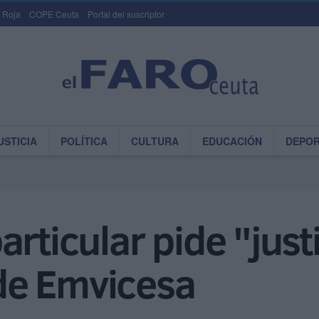
 Roja
COPE Ceuta
Portal del suscriptor
USTICIA
POLÍTICA
CULTURA
EDUCACIÓN
DEPO
rticular pide "justi
de Emvicesa