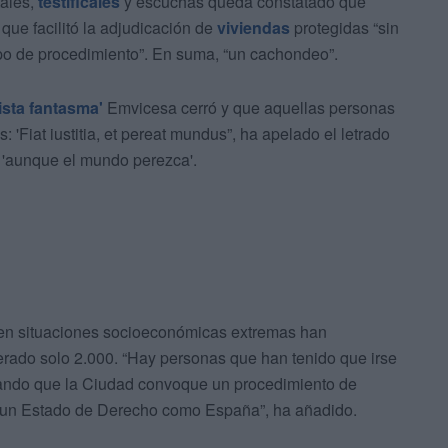
tales,
testificales
y escuchas queda constatado que
que facilitó la adjudicación de
viviendas
protegidas “sin
po de procedimiento”. En suma, “un cachondeo”.
lista fantasma'
Emvicesa cerró y que aquellas personas
 'Fiat iustitia, et pereat mundus”, ha apelado el letrado
a 'aunque el mundo perezca'.
en situaciones socioeconómicas extremas han
ado solo 2.000. “Hay personas que han tenido que irse
rando que la Ciudad convoque un procedimiento de
e un Estado de Derecho como España”, ha añadido.