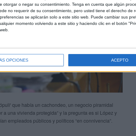
e otorgar o negar su consentimiento.
Tenga en cuenta que algún proc
de no requerir de su consentimiento, pero usted tiene el derecho de r
referencias se aplicarán solo a este sitio web. Puede cambiar sus pref
alquier momento volviendo a este sitio y haciendo clic en el botón "Pri
 web.
ÁS OPCIONES
ACEPTO
pópuli' que había un cachondeo, un negocio piramidal
 a una vivienda protegida” y la pregunta es si López y
nían empleados públicos y políticos “en connivencia”.