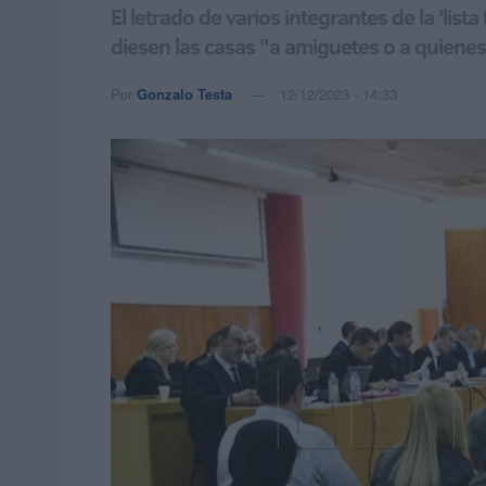
El letrado de varios integrantes de la 'li
diesen las casas "a amiguetes o a quien
Por
Gonzalo Testa
12/12/2023 - 14:33