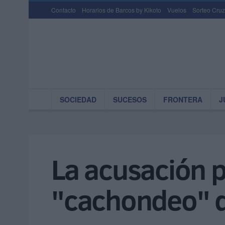
Contacto
Horarios de Barcos by Kikoto
Vuelos
Sorteo Cruz
SOCIEDAD
SUCESOS
FRONTERA
J
La acusación pa
"cachondeo" 