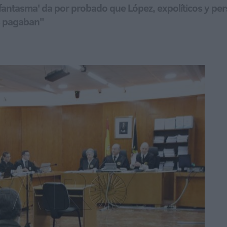
sta fantasma' da por probado que López, expolíticos y 
es pagaban"