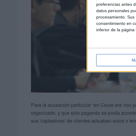
preferencias antes d
datos personales pue
procesamiento. Sus p
consentimiento en cu
inferior de la página
M
Para la acusación particular “en Ceuta era 'vox 
organizado, y que solo pagando se podía acceder
sus 'captadores' de clientes actuaban solos o te