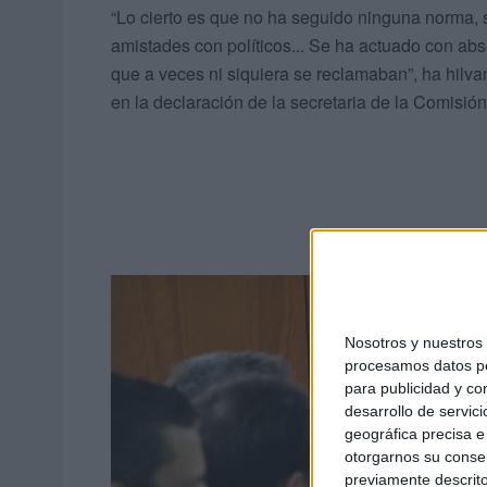
“Lo cierto es que no ha seguido ninguna norma, 
amistades con políticos... Se ha actuado con abs
que a veces ni siquiera se reclamaban”, ha hilv
en la declaración de la secretaria de la Comisión
Nosotros y nuestro
procesamos datos per
para publicidad y co
desarrollo de servici
geográfica precisa e 
otorgarnos su conse
previamente descrito