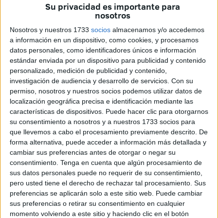
día ha sido más duro que el anterior. “La familia está fatal,
Su privacidad es importante para
nosotros
ha
empezado el colegio
... Cada vez estamos más dolidos
hasta que no salga quien le hizo eso a mi hijo...
La Policía
Nosotros y nuestros 1733
socios
almacenamos y/o accedemos
está trabajando y nosotros, esperando porque lo que
a información en un dispositivo, como cookies, y procesamos
datos personales, como identificadores únicos e información
queremos es que se haga justicia”, resume el hombre,
estándar enviada por un dispositivo para publicidad y contenido
desempleado, en el vestíbulo de su casa de
Loma
personalizado, medición de publicidad y contenido,
Colmenar
.
investigación de audiencia y desarrollo de servicios.
Con su
permiso, nosotros y nuestros socios podemos utilizar datos de
Pocas horas antes de conocerse
la detención de un
localización geográfica precisa e identificación mediante las
sospechoso
(un varón adulto de Ceuta ajeno al círculo
características de dispositivos. Puede hacer clic para otorgarnos
su consentimiento a nosotros y a nuestros 1733 socios para
familiar) por parte de los agentes de la Jefatura Superior,
que llevemos a cabo el procesamiento previamente descrito. De
Abdeselam ha mostrado su confianza en el trabajo del
forma alternativa, puede acceder a información más detallada y
Cuerpo.
cambiar sus preferencias antes de otorgar o negar su
consentimiento.
Tenga en cuenta que algún procesamiento de
sus datos personales puede no requerir de su consentimiento,
pero usted tiene el derecho de rechazar tal procesamiento. Sus
preferencias se aplicarán solo a este sitio web. Puede cambiar
sus preferencias o retirar su consentimiento en cualquier
momento volviendo a este sitio y haciendo clic en el botón