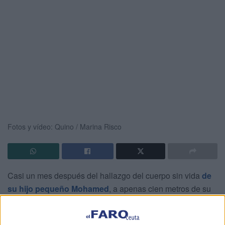
Fotos y vídeo: Quino / Marina Risco
Casi un mes después del hallazgo del cuerpo sin vida
de
su hijo pequeño Mohamed
, a apenas cien metros de su
casa, la noticia que conmocionó a toda Ceuta justo antes
de Navidad, Abdelmalik Abdeselam reconoce que cada