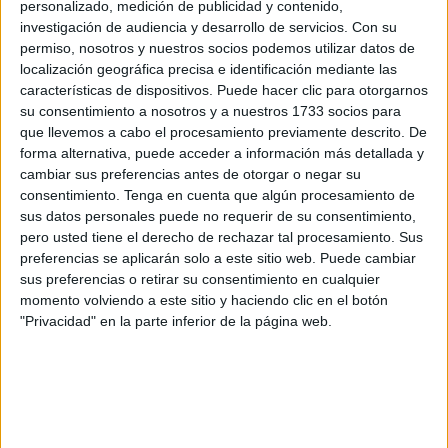
personalizado, medición de publicidad y contenido,
vecinos de Ceuta, pero que aterra a los foráneos. Esto es
investigación de audiencia y desarrollo de servicios.
Con su
la
playa
del
Sarchal
, concretamente en la zona de la
permiso, nosotros y nuestros socios podemos utilizar datos de
localización geográfica precisa e identificación mediante las
antigua cárcel de mujeres.
características de dispositivos. Puede hacer clic para otorgarnos
su consentimiento a nosotros y a nuestros 1733 socios para
Un paraje natural que debería estar limpio para apreciar
que llevemos a cabo el procesamiento previamente descrito. De
aún más la belleza del litoral caballa. El impacto
forma alternativa, puede acceder a información más detallada y
medioambiental
es evidente. Todos estos residuos están
cambiar sus preferencias antes de otorgar o negar su
en contacto directo con el agua e irrumpiendo gravemente
consentimiento.
Tenga en cuenta que algún procesamiento de
sus datos personales puede no requerir de su consentimiento,
en todo el entorno medioambiental y en la orilla de playa a
pero usted tiene el derecho de rechazar tal procesamiento. Sus
la que acuden los residentes de la barriada del Sarchal.
preferencias se aplicarán solo a este sitio web. Puede cambiar
Ellos han sido los que se han puesto en contacto con
El
sus preferencias o retirar su consentimiento en cualquier
Faro de Ceuta
para denunciar el estado en el que se
momento volviendo a este sitio y haciendo clic en el botón
"Privacidad" en la parte inferior de la página web.
encuentra su playa.
Los primeros en hacer las respectivas reclamaciones han
sido los usuarios de la playa de Benítez, así como
los
vecinos
de los alrededores:
"Un entorno natural tan bello
y rico como el que tenemos en Ceuta que se está