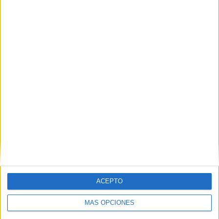
HACE 22 HORAS
Entre la rutina y el miedo: así viven los
ceutíes una semana después de la crisis
HACE 23 HORAS
El Gobierno de Ceuta ordena la limpieza
extraordinaria de colegios tras detectar
varias entradas
HACE 1 DÍA
La Ciudad abre la puerta a que sus
empleados públicos puedan ocupar
plazas vacantes de la UNED
HACE 1 DÍA
ACEPTO
Comments
7
MÁS OPCIONES