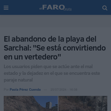
El abandono de la playa del
Sarchal: "Se está convirtiendo
en un vertedero"
Los usuarios piden que se actúe ante el mal
estado y la dejadez en el que se encuentra este
paraje natural
Por
Paola Pérez Cuenda
25/07/2024 - 16:08