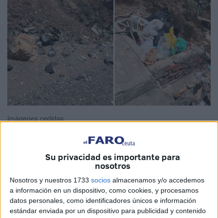
Imágenes cedidas
Su privacidad es importante para
nosotros
Bolsas de basura, papeles usados, cartones, palos,
plásticos...
Arcos Quebrados
se ha convertido en un
Nosotros y nuestros 1733
socios
almacenamos y/o accedemos
auténtico cementerio de todo tipo de residuos. Pero no,
a información en un dispositivo, como cookies, y procesamos
datos personales, como identificadores únicos e información
esto no es Arcos Quebrados, una estampa habitual de un
estándar enviada por un dispositivo para publicidad y contenido
enorme vertedero que cada vez asusta menos a los