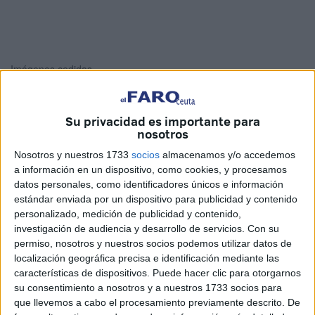
Imágenes cedidas
Su privacidad es importante para
nosotros
Así entraron los inmigrantes el pasado 26 de julio. Este
vídeo capta a algunos de los subsaharianos bajando de
Nosotros y nuestros 1733
socios
almacenamos y/o accedemos
a información en un dispositivo, como cookies, y procesamos
uno de los seis puntos por los que consiguieron entrar. El
datos personales, como identificadores únicos e información
que más sorpresa causó, el de la zona de las Lanzas.
estándar enviada por un dispositivo para publicidad y contenido
personalizado, medición de publicidad y contenido,
En fila india y a la carrera empezaron a correr, quitándose
investigación de audiencia y desarrollo de servicios.
Con su
después las ropas para emprender ruta hacia el Príncipe y
permiso, nosotros y nuestros socios podemos utilizar datos de
de ahí llegar al CETI. La entrada se produjo en cuestión de
localización geográfica precisa e identificación mediante las
características de dispositivos. Puede hacer clic para otorgarnos
minutos.
su consentimiento a nosotros y a nuestros 1733 socios para
que llevemos a cabo el procesamiento previamente descrito. De