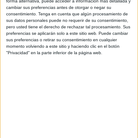
forma alternativa, puede acceder a información más detallada y
cambiar sus preferencias antes de otorgar o negar su
consentimiento.
Tenga en cuenta que algún procesamiento de
sus datos personales puede no requerir de su consentimiento,
pero usted tiene el derecho de rechazar tal procesamiento. Sus
preferencias se aplicarán solo a este sitio web. Puede cambiar
sus preferencias o retirar su consentimiento en cualquier
momento volviendo a este sitio y haciendo clic en el botón
"Privacidad" en la parte inferior de la página web.
Tags:
Barriada del Príncipe
CETI
Related
Posts
Colapso en el CETI: 12 vigilantes para
contener una "situación extrema"
HACE 19 HORAS
Disparos en el Príncipe y un herido por