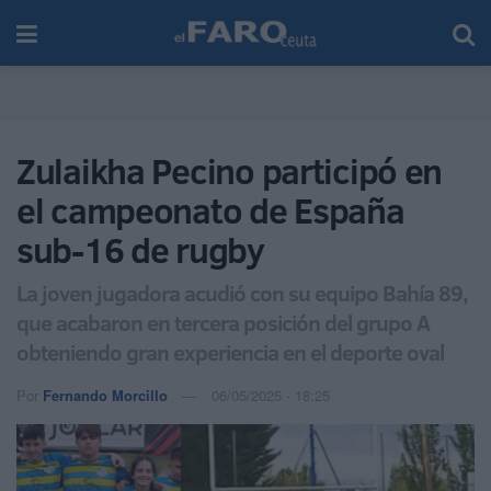
Zulaikha Pecino participó en
el campeonato de España
sub-16 de rugby
La joven jugadora acudió con su equipo Bahía 89,
que acabaron en tercera posición del grupo A
obteniendo gran experiencia en el deporte oval
Por
Fernando Morcillo
06/05/2025 - 18:25