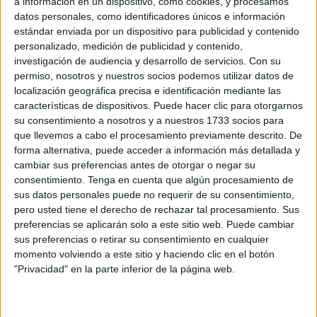
a información en un dispositivo, como cookies, y procesamos
datos personales, como identificadores únicos e información
La jugadora ceutí del equipo Bahía 89 consiguió dos
estándar enviada por un dispositivo para publicidad y contenido
victorias muy trabajadas contra Alcorcón R.C. y Jaén R.C.
personalizado, medición de publicidad y contenido,
investigación de audiencia y desarrollo de servicios.
Con su
y dos derrotas en las que el equipo no consiguió su
permiso, nosotros y nuestros socios podemos utilizar datos de
objetivo frente a Mareantes de Pontevedra quién obtuvo el
localización geográfica precisa e identificación mediante las
primer lugar del grupo y el prestigioso club pucelano El
características de dispositivos. Puede hacer clic para otorgarnos
Salvador.
su consentimiento a nosotros y a nuestros 1733 socios para
que llevemos a cabo el procesamiento previamente descrito. De
forma alternativa, puede acceder a información más detallada y
Única jugadora ceutí
cambiar sus preferencias antes de otorgar o negar su
consentimiento.
Tenga en cuenta que algún procesamiento de
La joven jugadora caballa Zuli, fue la única jugadora ceutí
sus datos personales puede no requerir de su consentimiento,
y única participantes caballa en este torneo donde
pero usted tiene el derecho de rechazar tal procesamiento. Sus
preferencias se aplicarán solo a este sitio web. Puede cambiar
participaron unos 70 equipos
. La pequeña Zuli jugó en
sus preferencias o retirar su consentimiento en cualquier
todos los encuentros que disputó su equipo , demostrando
momento volviendo a este sitio y haciendo clic en el botón
su valía tanto en ataque como en defensa.
"Privacidad" en la parte inferior de la página web.
La rugbier juega en categoría mixta de chicos y chicas sin
distinciones entre jugadores de ningún tipo, con lo que