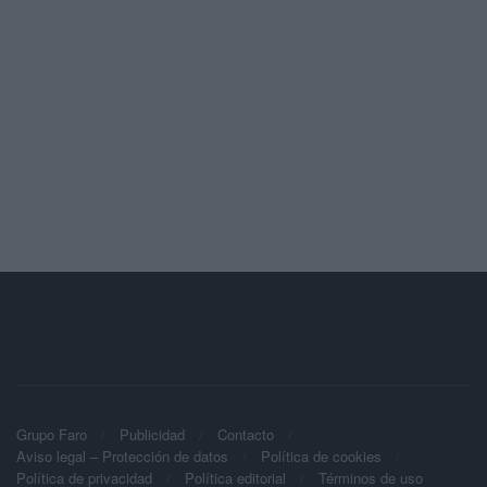
Grupo Faro
Publicidad
Contacto
Aviso legal – Protección de datos
Política de cookies
Política de privacidad
Política editorial
Términos de uso