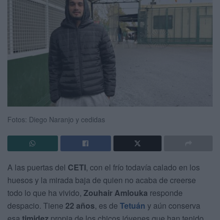
Fotos: Diego Naranjo y cedidas
A las puertas del
CETI
, con el frío todavía calado en los
huesos y la mirada baja de quien no acaba de creerse
todo lo que ha vivido,
Zouhair Amlouka
responde
despacio. Tiene
22 años
, es de
Tetuán
y aún conserva
esa
timidez
propia de los chicos jóvenes que han tenido