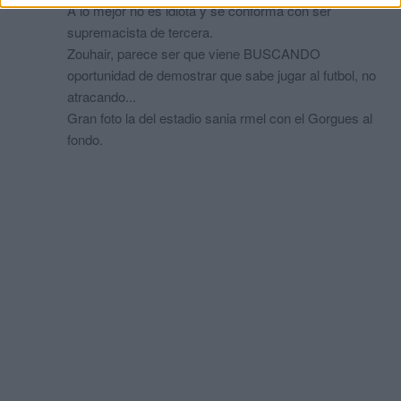
A lo mejor no es idiota y se conforma con ser
supremacista de tercera.
Zouhair, parece ser que viene BUSCANDO
oportunidad de demostrar que sabe jugar al futbol, no
atracando...
Gran foto la del estadio sania rmel con el Gorgues al
fondo.