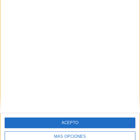
sobre todo encuentra
tiempo
. Tiempo para pensar, para
recuperarse, para imaginarse un mañana distinto.
No se queja. Agradece. Pero también pide. Pide una
oportunidad
, una sola, para entrenar, para jugar, para que
alguien mire más allá de su condición y vea al
jugador
.
ACEPTO
MÁS OPCIONES