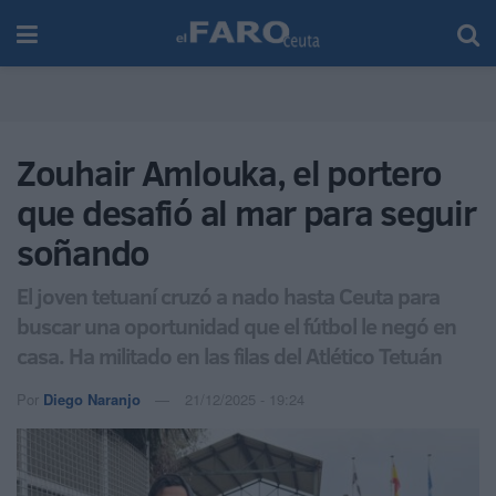
Zouhair Amlouka, el portero
que desafió al mar para seguir
soñando
El joven tetuaní cruzó a nado hasta Ceuta para
buscar una oportunidad que el fútbol le negó en
casa. Ha militado en las filas del Atlético Tetuán
Por
Diego Naranjo
21/12/2025 - 19:24