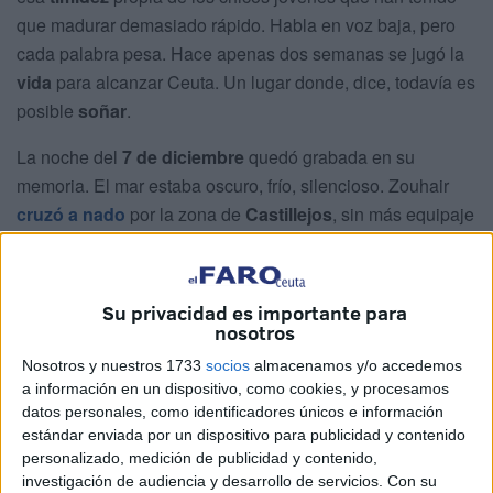
que madurar demasiado rápido. Habla en voz baja, pero
cada palabra pesa. Hace apenas dos semanas se jugó la
vida
para alcanzar Ceuta. Un lugar donde, dice, todavía es
posible
soñar
.
La noche del
7 de diciembre
quedó grabada en su
memoria. El mar estaba oscuro, frío, silencioso. Zouhair
cruzó a nado
por la zona de
Castillejos
, sin más equipaje
que su cuerpo cansado y una idea fija en la cabeza: llegar
a
Ceuta
.
Su privacidad es importante para
nosotros
Nosotros y nuestros 1733
socios
almacenamos y/o accedemos
a información en un dispositivo, como cookies, y procesamos
datos personales, como identificadores únicos e información
estándar enviada por un dispositivo para publicidad y contenido
personalizado, medición de publicidad y contenido,
investigación de audiencia y desarrollo de servicios.
Con su