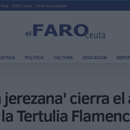
 Roja
COPE Ceuta
Portal del suscriptor
USTICIA
POLÍTICA
CULTURA
EDUCACIÓN
DEPO
erezana' cierra el
 la Tertulia Flamen