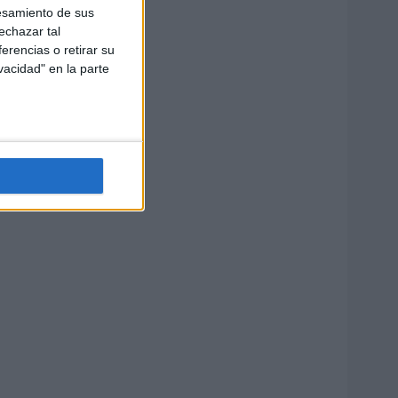
esamiento de sus
echazar tal
erencias o retirar su
vacidad" en la parte