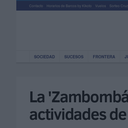
Contacto
Horarios de Barcos by Kikoto
Vuelos
Sorteo Cruz
SOCIEDAD
SUCESOS
FRONTERA
J
La 'Zambombá j
actividades de