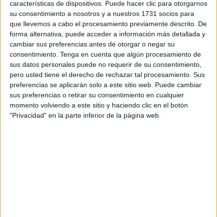
características de dispositivos. Puede hacer clic para otorgarnos
equipo alicantino, donde ha jugado un total de 15 partidos
su consentimiento a nosotros y a nuestros 1731 socios para
en esta temporada, siendo titular en cuatro de ellos, y
que llevemos a cabo el procesamiento previamente descrito. De
consiguiendo ver portería en el encuentro ante el Zaragoza
forma alternativa, puede acceder a información más detallada y
el pasado mes de octubre.
cambiar sus preferencias antes de otorgar o negar su
consentimiento.
Tenga en cuenta que algún procesamiento de
El mediocentro defensivo de 25 años, y natural de Murcia,
sus datos personales puede no requerir de su consentimiento,
comienza su
trayectoria deportiva
en Tercera División en
pero usted tiene el derecho de rechazar tal procesamiento. Sus
preferencias se aplicarán solo a este sitio web. Puede cambiar
el Real Murcia Imperial, donde estaría durante dos
sus preferencias o retirar su consentimiento en cualquier
temporadas. De ahí lo ficha el Almería B, donde también
momento volviendo a este sitio y haciendo clic en el botón
estaría durante dos campañas. Una vez acaba la
"Privacidad" en la parte inferior de la página web.
temporada 19/20, ficha por el Real Murcia, para,
posteriormente, pasar dos temporadas en el Recreativo de
Granada, donde registra sus mejores datos. Sería desde la
temporada 23/24 cuando Youness daría el salto a
Segunda División con el Eldense. En esta amplia
trayectoria deportiva, cabe destacar que el jugador
también formó parte de la Selección de Marruecos sub-20
en el 17/18.