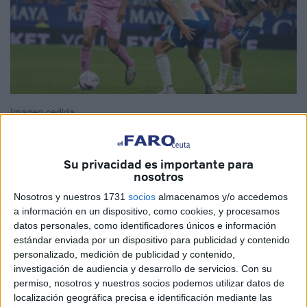
Imagen cedida
Su privacidad es importante para
nosotros
La Agrupación Deportiva Ceuta
continúa aprovechando
el mercado de invierno para reforzar sus filas de cara a
Nosotros y nuestros 1731
socios
almacenamos y/o accedemos
a información en un dispositivo, como cookies, y procesamos
esta segunda vuelta de competición. Asimismo, el club
datos personales, como identificadores únicos e información
caballa ha hecho oficial el
fichaje
de Youness Lachhab,
estándar enviada por un dispositivo para publicidad y contenido
procedente del Eldense de Segunda División.
personalizado, medición de publicidad y contenido,
investigación de audiencia y desarrollo de servicios.
Con su
El jugador viene a reforzar el centro del campo del
permiso, nosotros y nuestros socios podemos utilizar datos de
conjunto caballa, después de estar dos temporadas en el
localización geográfica precisa e identificación mediante las