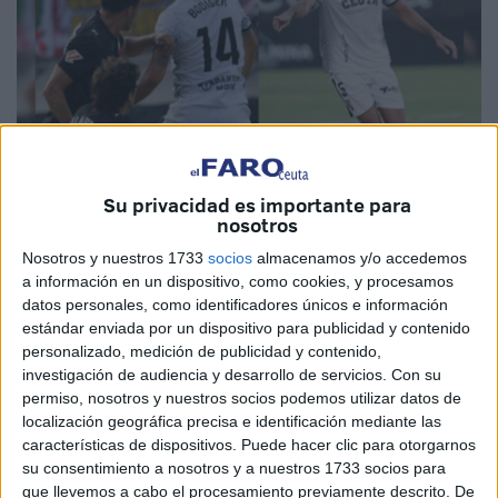
Su privacidad es importante para
nosotros
Imágenes de archivo
Nosotros y nuestros 1733
socios
almacenamos y/o accedemos
a información en un dispositivo, como cookies, y procesamos
datos personales, como identificadores únicos e información
estándar enviada por un dispositivo para publicidad y contenido
José Juan Romero ha confirmado que el Ceuta tendrá dos
personalizado, medición de publicidad y contenido,
bajas sensibles en el siguiente duelo de La Liga
investigación de audiencia y desarrollo de servicios.
Con su
permiso, nosotros y nuestros socios podemos utilizar datos de
Hypermotion
ante el Racing de Santander
.
Youness
localización geográfica precisa e identificación mediante las
Lachhab y Yann Bodiger serán las grandes ausencias
.
características de dispositivos. Puede hacer clic para otorgarnos
Los pivotes no jugarán en El Sardinero.
su consentimiento a nosotros y a nuestros 1733 socios para
que llevemos a cabo el procesamiento previamente descrito. De