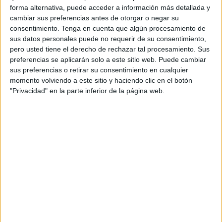
Los dos pivotes
se unen a la lista de lesionados junto a
forma alternativa, puede acceder a información más detallada y
Kialy Koné y Manu Sánchez
. El marfileño se lesionó en
cambiar sus preferencias antes de otorgar o negar su
consentimiento.
Tenga en cuenta que algún procesamiento de
el debut y Manu Sánchez aún no ha llegado a entrar en
sus datos personales puede no requerir de su consentimiento,
ninguna convocatoria.
pero usted tiene el derecho de rechazar tal procesamiento. Sus
preferencias se aplicarán solo a este sitio web. Puede cambiar
Lesión de Youness
sus preferencias o retirar su consentimiento en cualquier
momento volviendo a este sitio y haciendo clic en el botón
"Privacidad" en la parte inferior de la página web.
Youness Lachhab
, uno de los motores de la
Agrupación
Deportiva Ceuta
, se marchó con molestias físicas en la
jornada 2, cita en la que los caballas recibieron al Real
Sporting de Gijón en el estadio Alfonso Murube.
Según pudo saber
El Faro de Ceut
a,
el jugador tiene
dolencias en los isquiotibiales
y no asistió a la sesión de
entrenamiento del lunes. Según confirmó José Juan
Romero en rueda de prensa, aunque no tiene rotura ni
nada grave, el jugador no estará en el siguiente choque
aunque esperan que pueda estar para la jornada 4 ante el