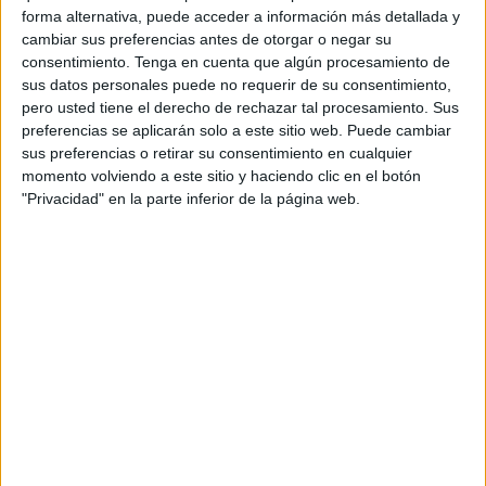
año 2024 y quieren empezar este 2025 de la misma
forma alternativa, puede acceder a información más detallada y
manera, con un triunfo, esta vez fuera de casa.
cambiar sus preferencias antes de otorgar o negar su
consentimiento.
Tenga en cuenta que algún procesamiento de
El equipo de José Juan Romero ya empieza este martes a
sus datos personales puede no requerir de su consentimiento,
pero usted tiene el derecho de rechazar tal procesamiento. Sus
preparar con mucha intención el primer compromiso del
preferencias se aplicarán solo a este sitio web. Puede cambiar
nuevo año. Será ante el
Yeclano Deportivo
a domicilio,
sus preferencias o retirar su consentimiento en cualquier
una de las asignaturas pendientes de este equipo.
momento volviendo a este sitio y haciendo clic en el botón
"Privacidad" en la parte inferior de la página web.
El conjunto caballa ya inició su 'mini pretemporada' tras el
parón navideño pensando en Yecla, y sabiendo que tiene
muchas posibilidades de terminar en zona de
play-off
de
ascenso al finalizar la primera vuelta.
Una primera parte del campeonato algo irregular, pero que
terminó con una buena victoria en casa ante el
Real
Madrid Castilla
. Ese triunfo le permitió ser quinto y
depender de sí mismo para conseguir esa posición de
play-off al finalizar la primera vuelta.