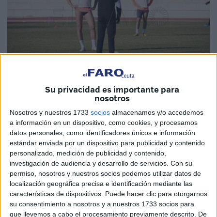
Su privacidad es importante para
Fotos: Raúl Fernández
nosotros
Nosotros y nuestros 1733
socios
almacenamos y/o accedemos
a información en un dispositivo, como cookies, y procesamos
datos personales, como identificadores únicos e información
El grupo 2 de
Primera División RFEF
pone fin a la
estándar enviada por un dispositivo para publicidad y contenido
primera vuelta, con la disputa de la última jornada que
personalizado, medición de publicidad y contenido,
además coincidirá con el primer encuentro del 2025. Hay
investigación de audiencia y desarrollo de servicios.
Con su
permiso, nosotros y nuestros socios podemos utilizar datos de
mucha igualdad en el grupo pero de momento el Ceuta
localización geográfica precisa e identificación mediante las
cumple con el objetivo, entrar en play-off.
características de dispositivos. Puede hacer clic para otorgarnos
su consentimiento a nosotros y a nuestros 1733 socios para
Los ceutíes terminaron con buenas sensaciones el pasado
que llevemos a cabo el procesamiento previamente descrito. De