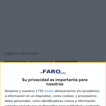
Imágenes: Kike Román
El
defensor de la AD Ceuta FC, Yago Cantero
,
Su privacidad es importante para
compareció este viernes ante los medios en la previa del
nosotros
exigente duelo
que los caballas afrontarán este
Nosotros y nuestros 1733
socios
almacenamos y/o accedemos
domingo
en el estadio de Riazor frente al Deportivo de
a información en un dispositivo, como cookies, y procesamos
La Coruña
. El central ofreció una visión prudente y a la
datos personales, como identificadores únicos e información
estándar enviada por un dispositivo para publicidad y contenido