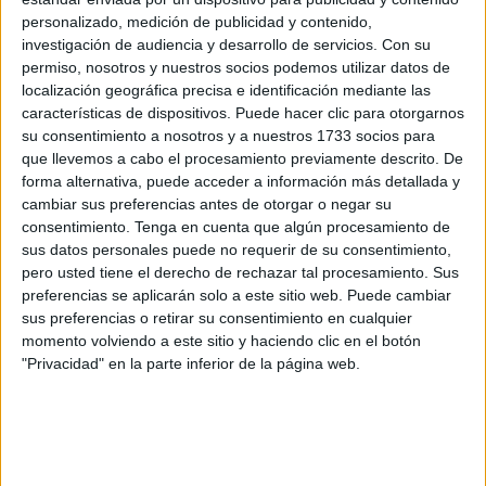
vez optimista sobre el choque, poniendo en
valor tanto el
personalizado, medición de publicidad y contenido,
momento del equipo como la dureza de una categoría
investigación de audiencia y desarrollo de servicios.
Con su
en la que cada jornada exige máximo nivel
.
permiso, nosotros y nuestros socios podemos utilizar datos de
localización geográfica precisa e identificación mediante las
A la hora de valorar el encuentro, Cantero no dudó en
características de dispositivos. Puede hacer clic para otorgarnos
subrayar el carácter especial de visitar
un escenario
su consentimiento a nosotros y a nuestros 1733 socios para
que llevemos a cabo el procesamiento previamente descrito. De
histórico como Riazor
, aunque insistió en que el Ceuta
forma alternativa, puede acceder a información más detallada y
no debe desviarse de su plan de juego:
“
Al final todos los
cambiar sus preferencias antes de otorgar o negar su
partidos fuera de casa van a ser duros, pero bueno, uno
consentimiento.
Tenga en cuenta que algún procesamiento de
más.
Nosotros tenemos que ir con nuestro juego
,
con
sus datos personales puede no requerir de su consentimiento,
nuestra mentalidad en equipo y siendo humildes”.
pero usted tiene el derecho de rechazar tal procesamiento. Sus
preferencias se aplicarán solo a este sitio web. Puede cambiar
sus preferencias o retirar su consentimiento en cualquier
Con personalidad
momento volviendo a este sitio y haciendo clic en el botón
"Privacidad" en la parte inferior de la página web.
El central recalcó que la actitud del vestuario
pasa por
mantener la personalidad propia independientemente
del rival o del ambiente
, algo que el Ceuta viene
exhibiendo con solidez pese al exigente calendario.