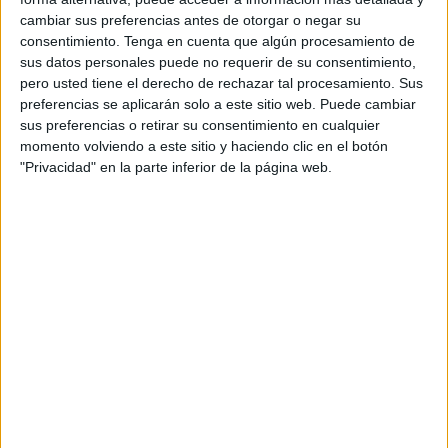
cambiar sus preferencias antes de otorgar o negar su
consentimiento.
Tenga en cuenta que algún procesamiento de
sus datos personales puede no requerir de su consentimiento,
Según sus estudios, esta cueva serviría en el Paleolítico
pero usted tiene el derecho de rechazar tal procesamiento. Sus
para el control de todas las especies de fauna que se
preferencias se aplicarán solo a este sitio web. Puede cambiar
sus preferencias o retirar su consentimiento en cualquier
cazaban. “Desde aquí, estas comunidades oteaban el
momento volviendo a este sitio y haciendo clic en el botón
horizonte, controlaban las manadas, se acercaban para la
"Privacidad" en la parte inferior de la página web.
caza, se traían a sus presas y aquí, junto a las actividades
domésticas, harían actividades de industria lítica”, ha
detallado.
Además, en el lugar han encontrado restos de lapa, lo que
indican que “se acercaban a la costa para alimentarse de
ellas”.
Con todos estos datos, estos
investigadores
lo que han
documentado es una “secuencia que arranca hace
300.000 años y que de manera ininterrumpida está siendo