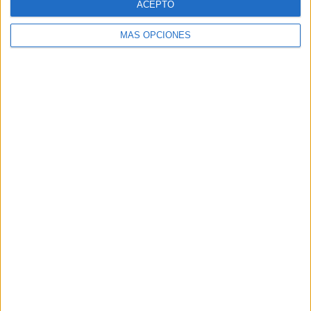
ACEPTO
MÁS OPCIONES
Tags:
Benzú
Estrecho de Gibraltar
Patrimonio
Universidad
Related
Posts
El espigón de Benzú, al descubierto sin
la barrera de contención como en Tarajal
HACE 16 HORAS
Los hoteles de Ceuta pierden viajeros en
el primer semestre pese a mejorar la
estancia media y la ocupación