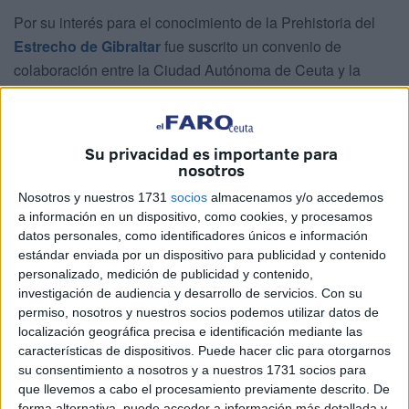
Por su interés para el conocimiento de la Prehistoria del
Estrecho de Gibraltar
fue suscrito un convenio de
colaboración entre la Ciudad Autónoma de Ceuta y la
Universidad de Cádiz
(UCA), desarrollándose desde
entonces un proyecto de investigación dirigido por los
doctores José Ramos, Darío Bernal y Juan Jesús Cantillo.
Su privacidad es importante para
nosotros
El
Abrigo de Benzú
es un
lugar abierto en dolomías
que
Nosotros y nuestros 1731
socios
almacenamos y/o accedemos
sirvió de refugio a grupos de cazadores-recolectores del
a información en un dispositivo, como cookies, y procesamos
Pleistoceno medio y superior. Según ha explicado Cantillo,
datos personales, como identificadores únicos e información
en este lugar “hemos hecho un corte estratigráfico para ver
estándar enviada por un dispositivo para publicidad y contenido
las diferentes fases en las que se ha ido ocupando, que
personalizado, medición de publicidad y contenido,
investigación de audiencia y desarrollo de servicios.
Con su
originalmente debió ser como una especie de cueva, pero
permiso, nosotros y nuestros socios podemos utilizar datos de
que con el paso del tiempo la visera ha caído y lo que nos
localización geográfica precisa e identificación mediante las
ha quedado es el fondo de la misma”.
características de dispositivos. Puede hacer clic para otorgarnos
su consentimiento a nosotros y a nuestros 1731 socios para
que llevemos a cabo el procesamiento previamente descrito. De
forma alternativa, puede acceder a información más detallada y