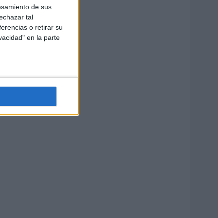
esamiento de sus
echazar tal
erencias o retirar su
vacidad" en la parte