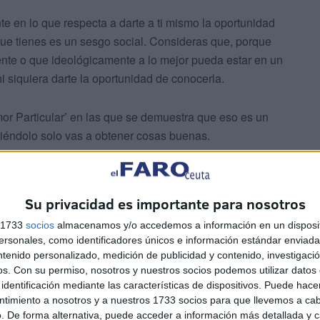
e en lo que respecta a darte a ti mismo la oportunidad
que tienes es un sesgo social. Consideras que, porque
ente o que ideológicamente a lo mejor pueda estar en un
i siquiera darte la oportunidad de conocerla.
mor Particular’ en las que se demuestra que eso es un
iéndolo solo vas a obtener cosas buenas.
Su privacidad es importante para nosotros
s 1733
socios
almacenamos y/o accedemos a información en un disposit
sonales, como identificadores únicos e información estándar enviada 
ntenido personalizado, medición de publicidad y contenido, investigaci
mbre estatus quo y rico y la mujer alternativa?
os.
Con su permiso, nosotros y nuestros socios podemos utilizar datos 
identificación mediante las características de dispositivos. Puede hacer
tamente lo que pretende es huir de los
ntimiento a nosotros y a nuestros 1733 socios para que llevemos a ca
ndo que hay detrás de unas personas que aparentemente
. De forma alternativa, puede acceder a información más detallada y 