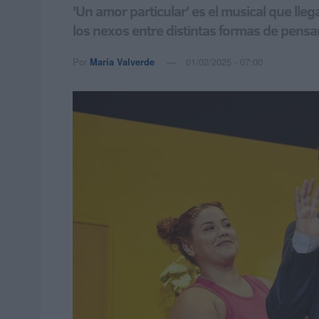
'Un amor particular' es el musical que lleg
los nexos entre distintas formas de pensa
Por
María Valverde
01/02/2025 - 07:00