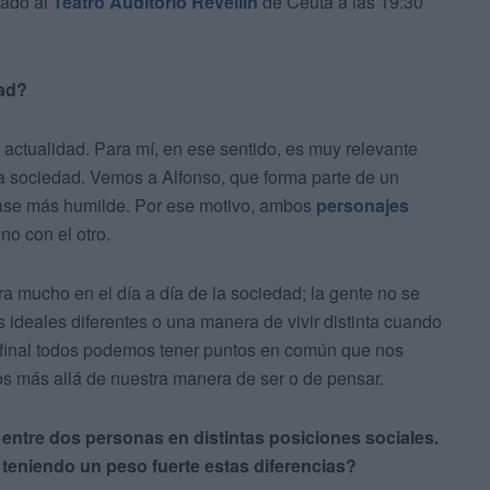
bado al
Teatro Auditorio Revellín
de Ceuta a las 19:30
dad?
 actualidad. Para mí, en ese sentido, es muy relevante
la sociedad. Vemos a Alfonso, que forma parte de un
 clase más humilde. Por ese motivo, ambos
personajes
o con el otro.
a mucho en el día a día de la sociedad; la gente no se
s ideales diferentes o una manera de vivir distinta cuando
l final todos podemos tener puntos en común que nos
s más allá de nuestra manera de ser o de pensar.
 entre dos personas en distintas posiciones sociales.
teniendo un peso fuerte estas diferencias?