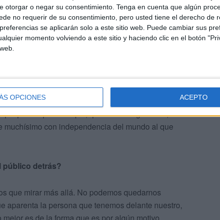
e otorgar o negar su consentimiento.
Tenga en cuenta que algún proc
idad cuando escarbas, cuando buscas más en la
de no requerir de su consentimiento, pero usted tiene el derecho de r
 de que sí que tienen muchas cosas en común y de que sí
referencias se aplicarán solo a este sitio web. Puede cambiar sus pref
o al otro.
alquier momento volviendo a este sitio y haciendo clic en el botón "Pri
 web.
os opuestos se atraen?
tea crear la historia es huir de la superficialidad que
ÁS OPCIONES
ACEPTO
e simplemente porqué son polos opuestos. Creo que aquí
o que polos opuestos que, quizá se atraigan o no, eso el
rse muchísimo con independencia del mundo al que
 público detrás?
mos que mirar más allá. No podemos quedarnos
e aparenta la persona que tenemos delante nuestro,
 mejor es de la forma que es por algún motivo.