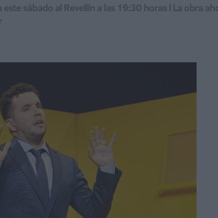
a este sábado al Revellín a las 19:30 horas l La obra a
r