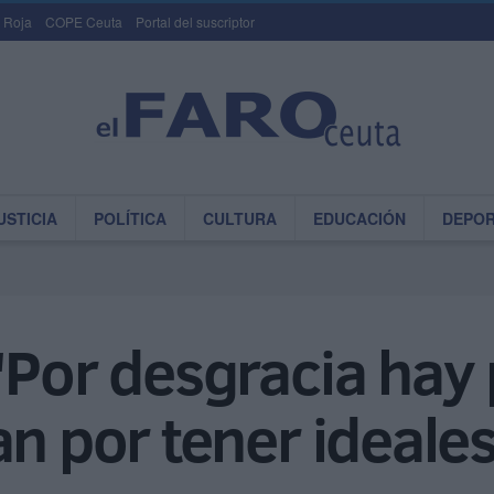
 Roja
COPE Ceuta
Portal del suscriptor
USTICIA
POLÍTICA
CULTURA
EDUCACIÓN
DEPO
"Por desgracia hay
an por tener ideales