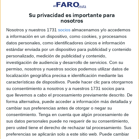
Municipal de Sant Andreu-La Sagrera y Peter Kubicsko
salió de inicio con todo, alineando a
Kovacs, Nahuel
Su privacidad es importante para
Leona, J. Reguera, J. Bertrán, J. Baksa, Puig y P.
nosotros
Sánchez
como titulares.
Nosotros y nuestros 1731
socios
almacenamos y/o accedemos
a información en un dispositivo, como cookies, y procesamos
El rival no era para nada sencillo, tratándose del Sant
datos personales, como identificadores únicos e información
Andreu, un equipo que destaca por sus grandes
estándar enviada por un dispositivo para publicidad y contenido
personalizado, medición de publicidad y contenido,
características defensivas
investigación de audiencia y desarrollo de servicios.
Con su
permiso, nosotros y nuestros socios podemos utilizar datos de
Buen arranque ceutí
localización geográfica precisa e identificación mediante las
características de dispositivos. Puede hacer clic para otorgarnos
El arranque de los ceutíes en la competición fue de lo más
su consentimiento a nosotros y a nuestros 1731 socios para
que llevemos a cabo el procesamiento previamente descrito. De
prometedor, con
dos goles de Joel Bertrán en los
forma alternativa, puede acceder a información más detallada y
primeros minutos de juego.
cambiar sus preferencias antes de otorgar o negar su
consentimiento.
Tenga en cuenta que algún procesamiento de
Sergi Franch recortó distancias desde la línea de penalti
sus datos personales puede no requerir de su consentimiento,
para los locales y Daniel Díaz alargó la ventaja también
pero usted tiene el derecho de rechazar tal procesamiento. Sus
desde los cinco metros (1-3).
preferencias se aplicarán solo a este sitio web. Puede cambiar