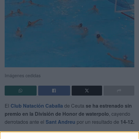
Imágenes cedidas
El
Club Natación Caballa
de Ceuta
se ha estrenado sin
premio en la División de Honor de waterpolo
, cayendo
derrotados ante el
Sant Andreu
por un resultado de
14-12.
La primera jornada se disputó en el Centre Esportiu