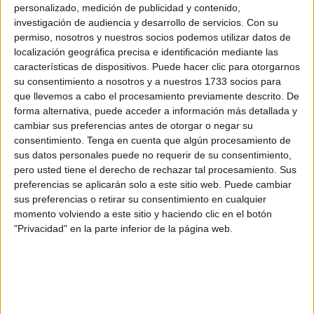
personalizado, medición de publicidad y contenido,
modificación de la oferta inicial
con el propósito de
investigación de audiencia y desarrollo de servicios.
Con su
captar la atención de empresas dispuestas a embarcarse
permiso, nosotros y nuestros socios podemos utilizar datos de
en la el proyecto. De hecho, indicaron que esta opción es
localización geográfica precisa e identificación mediante las
tomada habitualmente cuando se dan este tipo de casos.
características de dispositivos. Puede hacer clic para otorgarnos
su consentimiento a nosotros y a nuestros 1733 socios para
Finalmente, tal y como se anunció,
se ha publicado de
que llevemos a cabo el procesamiento previamente descrito. De
nuevo a finales de abril
.
forma alternativa, puede acceder a información más detallada y
cambiar sus preferencias antes de otorgar o negar su
El monto total asciende a
cuatro millones de euros
, en
consentimiento.
Tenga en cuenta que algún procesamiento de
concreto, 4.024.211. El bloque de pisos a materializar
sus datos personales puede no requerir de su consentimiento,
estaría conformado por
29 domicilios
y busca a una
pero usted tiene el derecho de rechazar tal procesamiento. Sus
preferencias se aplicarán solo a este sitio web. Puede cambiar
compañía que se haga cargo de hacerlo realidad.
sus preferencias o retirar su consentimiento en cualquier
momento volviendo a este sitio y haciendo clic en el botón
Los interesados tendrán hasta el próximo 14 de mayo para
"Privacidad" en la parte inferior de la página web.
presentar sus propuestas. La
empresa
asignada una vez
que se cierre el proceso tendrá que tener listo el edificio en
un
plazo de 18 meses
. Las solicitudes solo pueden ser
presentadas a través de canales electrónicos.