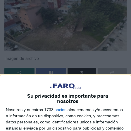
Imagen de archivo
El primer paquete de obras en
Huerta Téllez
del
plan de
vivienda
emprendido por la
Ciudad
de Ceuta se quedó
Su privacidad es importante para
nosotros
estanco
tras una adjudicación desierta
. Este jueves el
contrato vuelve a aparecer en la plataforma de licitación
Nosotros y nuestros 1733
socios
almacenamos y/o accedemos
a información en un dispositivo, como cookies, y procesamos
con un presupuesto de un millón de euros más.
datos personales, como identificadores únicos e información
estándar enviada por un dispositivo para publicidad y contenido
El Gobierno local ya trasladó a este periódico la