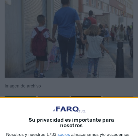
Imagen de archivo
Con la vuelta al colegio
, las familias de Ceuta no solo se
Su privacidad es importante para
enfrentan al reto económico y organizativo que supone el
nosotros
inicio de curso, sino también a una serie de
dudas
Nosotros y nuestros 1733
socios
almacenamos y/o accedemos