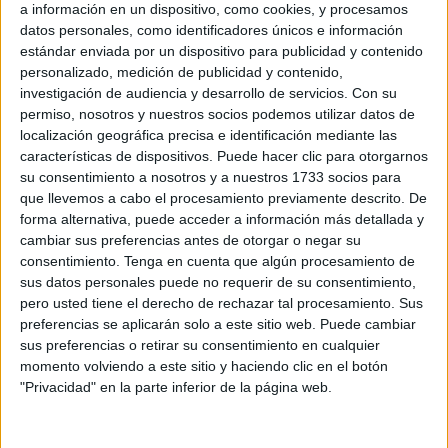
jurídicas sobre sus derechos y posibilidad de
a información en un dispositivo, como cookies, y procesamos
conciliación
como padres y madres trabajadores.
datos personales, como identificadores únicos e información
estándar enviada por un dispositivo para publicidad y contenido
Por eso, desde Legálitas aclaran el marco legal y arrojan
personalizado, medición de publicidad y contenido,
investigación de audiencia y desarrollo de servicios.
Con su
luz sobre las cuestiones que más preocupan: desde
permiso, nosotros y nuestros socios podemos utilizar datos de
la
conciliación laboral y los permisos parentales
, hasta
localización geográfica precisa e identificación mediante las
cuándo es
obligatoria la escolarización, consecuencias
características de dispositivos. Puede hacer clic para otorgarnos
legales y
posibles ayudas
.
su consentimiento a nosotros y a nuestros 1733 socios para
que llevemos a cabo el procesamiento previamente descrito. De
forma alternativa, puede acceder a información más detallada y
Derechos de los padres durante los
cambiar sus preferencias antes de otorgar o negar su
primeros días del curso
consentimiento.
Tenga en cuenta que algún procesamiento de
sus datos personales puede no requerir de su consentimiento,
pero usted tiene el derecho de rechazar tal procesamiento. Sus
La vuelta al cole de los hijos, en la mayoría de los casos
preferencias se aplicarán solo a este sitio web. Puede cambiar
progresiva y con un horario reducido, conlleva una
sus preferencias o retirar su consentimiento en cualquier
planificación y organización familiar, donde juega un papel
momento volviendo a este sitio y haciendo clic en el botón
importante las opciones disponibles para una
conciliación
"Privacidad" en la parte inferior de la página web.
familiar y laboral.