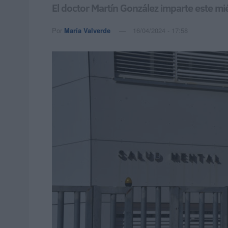
El doctor Martín González imparte este m
Por
María Valverde
16/04/2024 - 17:58