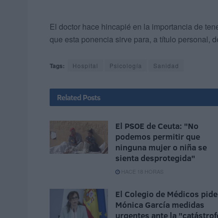
El doctor hace hincapié en la importancia de tene
que esta ponencia sirve para, a título personal, 
Tags:
Hospital
Psicología
Sanidad
Related
Posts
El PSOE de Ceuta: "No
podemos permitir que
ninguna mujer o niña se
sienta desprotegida"
HACE 18 HORAS
El Colegio de Médicos pide
Mónica García medidas
urgentes ante la "catástrof