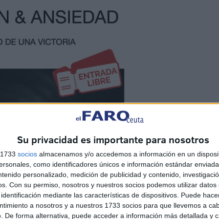
Su privacidad es importante para nosotros
s 1733
socios
almacenamos y/o accedemos a información en un disposit
sonales, como identificadores únicos e información estándar enviada 
ntenido personalizado, medición de publicidad y contenido, investigaci
os.
Con su permiso, nosotros y nuestros socios podemos utilizar datos 
identificación mediante las características de dispositivos. Puede hacer
ntimiento a nosotros y a nuestros 1733 socios para que llevemos a ca
. De forma alternativa, puede acceder a información más detallada y 