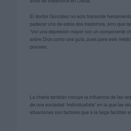
años de trayectoria en Ceuta.
El doctor González no solo transmite herramienta
padecer uno de estos dos trastornos, sino que t
“viví una depresión mayor con un componente clí
sobre Dios como una guía, pues para este médico
proceso.
La charla también incluye la influencia de las re
de una sociedad “individualista” en la que las re
situaciones son factores que a la larga facilitan 