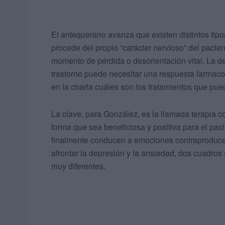
El antequerano avanza que existen distintos tip
procede del propio “carácter nervioso” del pacien
momento de pérdida o desorientación vital. La 
trastorno puede necesitar una respuesta farmaco
en la charla cuáles son los tratamientos que pu
La clave, para González, es la llamada terapia co
forma que sea beneficiosa y positiva para el pac
finalmente conducen a emociones contraproducent
afrontar la depresión y la ansiedad, dos cuadro
muy diferentes.