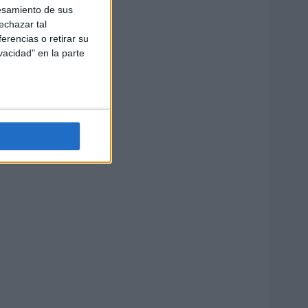
esamiento de sus
echazar tal
erencias o retirar su
vacidad" en la parte