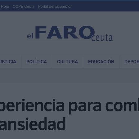
 Roja
COPE Ceuta
Portal del suscriptor
USTICIA
POLÍTICA
CULTURA
EDUCACIÓN
DEPO
xperiencia para comb
 ansiedad