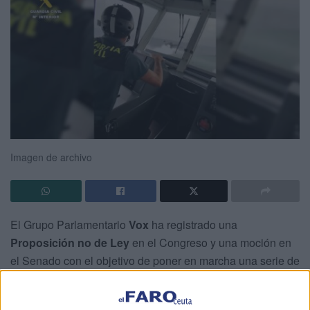
Imagen de archivo
El Grupo Parlamentario
Vox
ha registrado una
Proposición no de Ley
en el Congreso y una moción en
el Senado con el objetivo de poner en marcha una serie de
medidas para el
refuerzo de medios
, protección y
operatividad de la
Guardia Civil
en su
lucha contra el