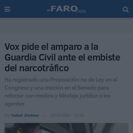
Vox pide el amparo a la
Guardia Civil ante el embiste
del narcotráfico
Ha registrado una Proposición no de Ley en el
Congreso y una moción en el Senado para
reforzar con medios y blindaje jurídico a los
agentes
Por
Isabel Jiménez
22/05/2026 - 12:14