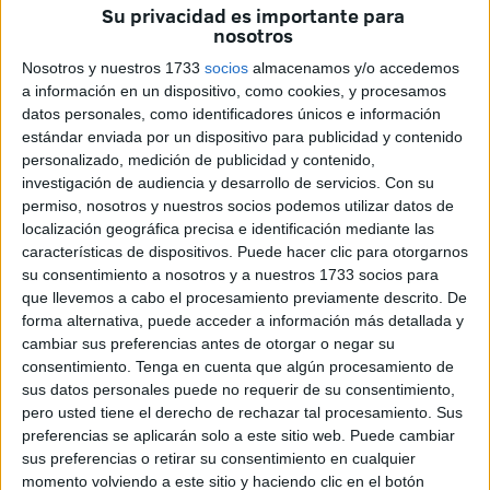
narcotráfico
y la criminalidad organizada. Una misión
Su privacidad es importante para
nosotros
también ejecutada en Ceuta.
Nosotros y nuestros 1733
socios
almacenamos y/o accedemos
Por ello, insta al Gobierno de España a implementar de
a información en un dispositivo, como cookies, y procesamos
manera inmediata once acciones transversales.
datos personales, como identificadores únicos e información
estándar enviada por un dispositivo para publicidad y contenido
La formación recuerda la muerte de dos guardias civiles en
personalizado, medición de publicidad y contenido,
acto de servicio en una persecución a una narcolancha en
investigación de audiencia y desarrollo de servicios.
Con su
permiso, nosotros y nuestros socios podemos utilizar datos de
aguas de Huelva. Para Vox, “no resulta aceptable que
localización geográfica precisa e identificación mediante las
quienes se enfrentan a
organizaciones criminales
características de dispositivos. Puede hacer clic para otorgarnos
dotadas de
medios cada vez más potentes
, violentos y
su consentimiento a nosotros y a nuestros 1733 socios para
agresivos carezcan de instrumentos suficientes para
que llevemos a cabo el procesamiento previamente descrito. De
forma alternativa, puede acceder a información más detallada y
repeler ataques graves contra su vida e integridad física”.
cambiar sus preferencias antes de otorgar o negar su
consentimiento.
Tenga en cuenta que algún procesamiento de
Ese 8 de mayo, dos integrantes del Servicio Marítimo
sus datos personales puede no requerir de su consentimiento,
perdieron la vida en plena persecución de una
pero usted tiene el derecho de rechazar tal procesamiento. Sus
narcolancha, en un caso que todavía sigue bajo
preferencias se aplicarán solo a este sitio web. Puede cambiar
investigación sin haber dado con los ocupantes de la
sus preferencias o retirar su consentimiento en cualquier
momento volviendo a este sitio y haciendo clic en el botón
misma.