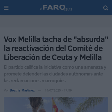
Vox Melilla tacha de "absurda"
la reactivación del Comité de
Liberación de Ceuta y Melilla
El partido califica la iniciativa como una amenaza y
promete defender las ciudades autónomas ante
las reclamaciones marroquíes
Por
Beatriz Martínez
14/07/2025 - 17:59