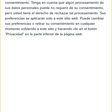
consentimiento.
Tenga en cuenta que algún procesamiento de
sus datos personales puede no requerir de su consentimiento,
pero usted tiene el derecho de rechazar tal procesamiento. Sus
preferencias se aplicarán solo a este sitio web. Puede cambiar
sus preferencias o retirar su consentimiento en cualquier
momento volviendo a este sitio y haciendo clic en el botón
"Privacidad" en la parte inferior de la página web.
Prioridades del Comité y sus
acciones
El Comité, que se ha renombrado como '
Coordinadora
Nacional de Defensa de las Causas del Reino de
Marruecos'
, ha establecido tres prioridades