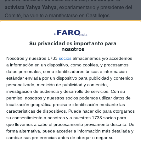
activista Yahya Yahya
, exparlamentario y presidente del
Comité, ha vuelto a manifestarse en Castillejos
(Marruecos).
Acompañado de Rachid Ihssain y Said Charamti, Yahya
Su privacidad es importante para
Yahya ha reactivado las demandas históricas para
nosotros
“defender las causas territoriales” que, según él, son
Nosotros y nuestros 1733
socios
almacenamos y/o accedemos
“justas” para Marruecos, abarcando desde el norte hasta el
a información en un dispositivo, como cookies, y procesamos
extremo sur del reino.
datos personales, como identificadores únicos e información
estándar enviada por un dispositivo para publicidad y contenido
En declaraciones al medio marroquí
Hespress
, Yahya ha
personalizado, medición de publicidad y contenido,
señalado que
esta reunión busca contribuir “a la
investigación de audiencia y desarrollo de servicios.
Con su
permiso, nosotros y nuestros socios podemos utilizar datos de
defensa de las causas territoriales”
y ha insistido en que
localización geográfica precisa e identificación mediante las
el activismo asociativo debe reflejar “la justicia de los
características de dispositivos. Puede hacer clic para otorgarnos
expedientes marroquíes en el ejercicio de su soberanía
su consentimiento a nosotros y a nuestros 1733 socios para
nacional sobre todo el territorio del reino sin excepción”.
que llevemos a cabo el procesamiento previamente descrito. De
forma alternativa, puede acceder a información más detallada y
cambiar sus preferencias antes de otorgar o negar su