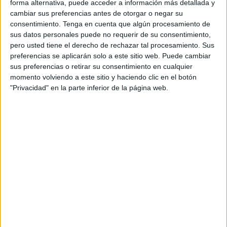
forma alternativa, puede acceder a información más detallada y
hace tiempo vienen denunciando los sindicatos. Un
cambiar sus preferencias antes de otorgar o negar su
refuerzo de personal y de material, además de más
consentimiento.
Tenga en cuenta que algún procesamiento de
dotación económica, que siguen sin llegar. El Gobierno de
sus datos personales puede no requerir de su consentimiento,
pero usted tiene el derecho de rechazar tal procesamiento. Sus
Pedro Sánchez “sigue haciendo oídos sordos” a las
preferencias se aplicarán solo a este sitio web. Puede cambiar
advertencias de los profesionales sanitarios sobre el
sus preferencias o retirar su consentimiento en cualquier
“desmantelamiento” de la sanidad ceutí. Al menos así lo
momento volviendo a este sitio y haciendo clic en el botón
considera Vox Ceuta, que ve como “a pesar de la
"Privacidad" en la parte inferior de la página web.
insistencia” de su formación en preguntar al Ejecutivo
sobre “si dará respuesta a las necesidades asistenciales y
los graves problemas de falta de especialistas”, “las
respuestas que llegan desde Moncloa insisten en negar la
mayor”.
Asimismo, la pandemia del COVID-19 también ha puesto
de manifiesto la dificultad también para encontrar con
facilidad personal de enfermería y de todas las categorías.
De hecho, la última respuesta del Gobierno central, con