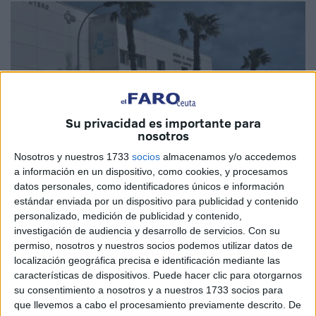
Su privacidad es importante para
nosotros
Nosotros y nuestros 1733
socios
almacenamos y/o accedemos
a información en un dispositivo, como cookies, y procesamos
datos personales, como identificadores únicos e información
estándar enviada por un dispositivo para publicidad y contenido
personalizado, medición de publicidad y contenido,
Imagen de archivo
investigación de audiencia y desarrollo de servicios.
Con su
permiso, nosotros y nuestros socios podemos utilizar datos de
localización geográfica precisa e identificación mediante las
características de dispositivos. Puede hacer clic para otorgarnos
La pandemia ha dejado en evidencia las importantes
su consentimiento a nosotros y a nuestros 1733 socios para
que llevemos a cabo el procesamiento previamente descrito. De
lagunas y carencias de la sanidad en Ceuta que desde