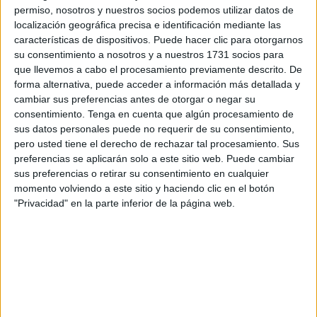
Guardia Civil
cuando estas personas se disponían a
permiso, nosotros y nuestros socios podemos utilizar datos de
entrar, de manera irregular, en territorio español. Para
Vox
localización geográfica precisa e identificación mediante las
Ceuta, este es un motivo de peso como para protestar por
características de dispositivos. Puede hacer clic para otorgarnos
ello en el próximo pleno de control y cuestionar al
su consentimiento a nosotros y a nuestros 1731 socios para
que llevemos a cabo el procesamiento previamente descrito. De
Gobierno "hasta cuándo va a tener que soportar la
forma alternativa, puede acceder a información más detallada y
sociedad ceutí este fenómeno ilegal". Por ello, desde la
cambiar sus preferencias antes de otorgar o negar su
formación de Abascal se preguntan, tal y como han
consentimiento.
Tenga en cuenta que algún procesamiento de
indicado a través de una nota de prensa, "cuánto tiempo
sus datos personales puede no requerir de su consentimiento,
pero usted tiene el derecho de rechazar tal procesamiento. Sus
debe soportar el contribuyente ceutí" el gasto por atender a
preferencias se aplicarán solo a este sitio web. Puede cambiar
estos inmigrantes.
sus preferencias o retirar su consentimiento en cualquier
momento volviendo a este sitio y haciendo clic en el botón
Y es que, según indican desde este partido, en boca de su
"Privacidad" en la parte inferior de la página web.
representación ceutí, la estancia de los extranjeros en la
ciudad "supone un compromiso económico y sanitario
para el contribuyente" en referencia a la ciudadanía de
Ceuta, por lo que la formación interpelará para saber
cuáles son las medidas que piensa adoptar el Gobierno
para el cese de esta situación que consideran "injusta".