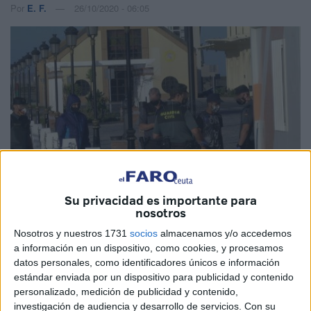
Por
E. F.
26/10/2020 - 06:05
Su privacidad es importante para
Imagen de Archivo
nosotros
Nosotros y nuestros 1731
socios
almacenamos y/o accedemos
a información en un dispositivo, como cookies, y procesamos
datos personales, como identificadores únicos e información
El pasado día 8 de octubre se produjo un rescate a 38
estándar enviada por un dispositivo para publicidad y contenido
inmigrantes magrebíes que fue llevado a cabo por la
personalizado, medición de publicidad y contenido,
investigación de audiencia y desarrollo de servicios.
Con su