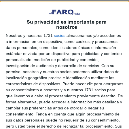
PP, PSOE y Sumar
no dieron su aprobación a una
propuesta que la Comisión de Cultura, ha señalado,
Su privacidad es importante para
“contraviene la
libertad religiosa y de culto
”, además de
nosotros
ser “muestra de
islamofobia y racismo
”. En su turno de
Nosotros y nuestros 1731
socios
almacenamos y/o accedemos
palabra, el diputado de Vox
Joaquín Robles
explicó que
a información en un dispositivo, como cookies, y procesamos
España “es una nación forjada sobre los fundamentos de
datos personales, como identificadores únicos e información
la filosofía griega, el derecho romano y la
civilización
estándar enviada por un dispositivo para publicidad y contenido
personalizado, medición de publicidad y contenido,
cristiana
”, por lo que ritos y celebraciones importadas,
investigación de audiencia y desarrollo de servicios.
Con su
como la conocida como la
'Fiesta del cordero'
, resultan
permiso, nosotros y nuestros socios podemos utilizar datos de
completamente ajenas a los usos y costumbres españoles
localización geográfica precisa e identificación mediante las
y contravienen la
ley de bienestar animal
”.
características de dispositivos. Puede hacer clic para otorgarnos
su consentimiento a nosotros y a nuestros 1731 socios para
"Contradictorias con nuestro
que llevemos a cabo el procesamiento previamente descrito. De
forma alternativa, puede acceder a información más detallada y
ordenamiento jurídico"
cambiar sus preferencias antes de otorgar o negar su
consentimiento.
Tenga en cuenta que algún procesamiento de
sus datos personales puede no requerir de su consentimiento,
De acuerdo con el planteamiento de Robles, “no puede ser
pero usted tiene el derecho de rechazar tal procesamiento. Sus