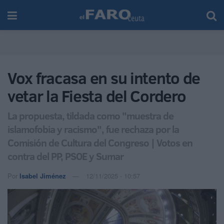
Vox fracasa en su intento de
vetar la Fiesta del Cordero
La propuesta, tildada como "muestra de
islamofobia y racismo", fue rechaza por la
Comisión de Cultura del Congreso | Votos en
contra del PP, PSOE y Sumar
Por
Isabel Jiménez
12/11/2025 - 10:57