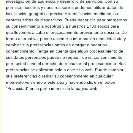
investigación de audiencia y desarrollo de servicios.
Con su
noches de verano".
permiso, nosotros y nuestros socios podemos utilizar datos de
localización geográfica precisa e identificación mediante las
En este sentido, han explicado que hacen esta petición
características de dispositivos. Puede hacer clic para otorgarnos
su consentimiento a nosotros y a nuestros 1733 socios para
"tras los
problemas de inseguridad
que se están dando
que llevemos a cabo el procesamiento previamente descrito. De
tras el
ataque a un trabajador de Servilimpce en San
forma alternativa, puede acceder a información más detallada y
Antonio
, al que intentaron robar, y las denuncias sobre los
cambiar sus preferencias antes de otorgar o negar su
vehículos que de madrugada transitan por esta zona
consentimiento.
Tenga en cuenta que algún procesamiento de
de forma temeraria
y generando estruendo que altera el
sus datos personales puede no requerir de su consentimiento,
pero usted tiene el derecho de rechazar tal procesamiento. Sus
descanso de los vecinos."
preferencias se aplicarán solo a este sitio web. Puede cambiar
sus preferencias o retirar su consentimiento en cualquier
No obstante, "este no se trata de un hecho aislado, ya que
momento volviendo a este sitio y haciendo clic en el botón
en los últimos días han aparecido noticias similares sobre
"Privacidad" en la parte inferior de la página web.
la situación
en el entorno de la Plaza Nicaragua
e
incluso
en el Centro de Estancia Temporal de
Inmigrantes
", puntualiza la formación.
Incremento de la vigilancia en estas