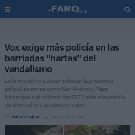
Vox exige más policía en las
barriadas "hartas" del
vandalismo
La formación insiste en reforzar la presencia
policial en zonas como San Antonio, Plaza
Nicaragua o el entorno del CETI ante el aumento
de altercados y quejas vecinales
Por
Isabel Jiménez
25/07/2025 - 14:42