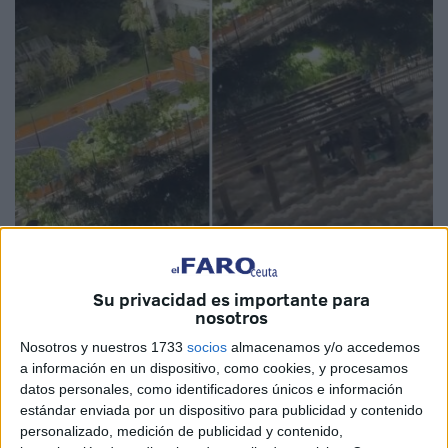
Imagen de archivo
Su privacidad es importante para
nosotros
Nosotros y nuestros 1733
socios
almacenamos y/o accedemos
Vox Ceuta
ha exigido en varias ocasiones
más control
a información en un dispositivo, como cookies, y procesamos
datos personales, como identificadores únicos e información
policial en las barriadas
de Ceuta, pero este viernes lo ha
estándar enviada por un dispositivo para publicidad y contenido
vuelto a hacer para pedirlo especialmente en aquellas
personalizado, medición de publicidad y contenido,
"azotadas por el vandalismo
que se incrementa en las