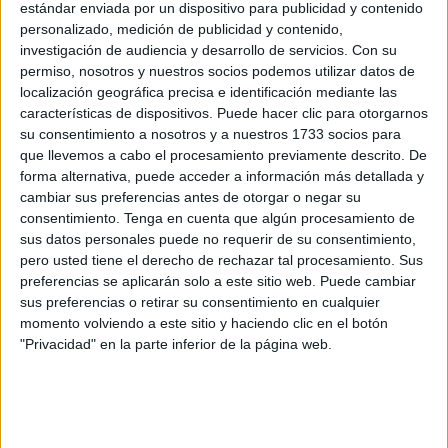
estándar enviada por un dispositivo para publicidad y contenido
la puesta en marcha de las
aduanas comerciales
en las
personalizado, medición de publicidad y contenido,
ciudades autónomas o frenar la inmigración ilegal, estos
investigación de audiencia y desarrollo de servicios.
Con su
“no han dado su fruto ni en uno ni en otro ámbito”.
permiso, nosotros y nuestros socios podemos utilizar datos de
localización geográfica precisa e identificación mediante las
En este sentido, el líder del partido en Ceuta denuncia el
características de dispositivos. Puede hacer clic para otorgarnos
su consentimiento a nosotros y a nuestros 1733 socios para
“
importante incremento en la llegada de inmigrantes
”
que llevemos a cabo el procesamiento previamente descrito. De
tanto a Canarias como a Ceuta. “En los primeros tres
forma alternativa, puede acceder a información más detallada y
meses del año, la entrada de ilegales en la ciudad se ha
cambiar sus preferencias antes de otorgar o negar su
disparado un 301%, según los datos de Interior”, y apunta
consentimiento.
Tenga en cuenta que algún procesamiento de
sus datos personales puede no requerir de su consentimiento,
que la presión “forma parte de la guerra híbrida de
pero usted tiene el derecho de rechazar tal procesamiento. Sus
Marruecos”.
preferencias se aplicarán solo a este sitio web. Puede cambiar
sus preferencias o retirar su consentimiento en cualquier
Asimismo, critica el posicionamiento actual del Partido
momento volviendo a este sitio y haciendo clic en el botón
Popular en el Senado con respecto a este asunto, “cuando
"Privacidad" en la parte inferior de la página web.
el PP de Vivas en la ciudad no ha hecho más que
claudicar a todas las políticas sanchistas de sumisión a
Marruecos”.