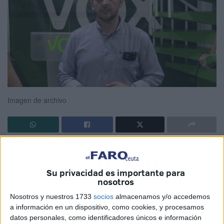
Imagen de archivo
Vox
Ceuta insiste en el “riesgo creciente” que existe para
la soberanía española en los territorios del norte de África
Su privacidad es importante para
e insiste en que la presión
migratoria
“irá a más” ya que
nosotros
“
Marruecos
juega su partida y tiene buenas cartas”.
Nosotros y nuestros 1733
socios
almacenamos y/o accedemos
a información en un dispositivo, como cookies, y procesamos
Según su portavoz autonómico, Juan Sergio Redondo, tras
datos personales, como identificadores únicos e información
el anuncio de hoja de ruta entre España y Marruecos para