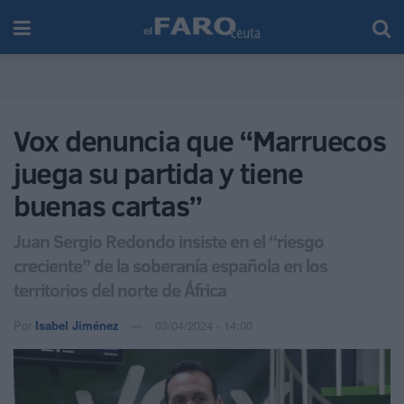
Vox denuncia que “Marruecos
juega su partida y tiene
buenas cartas”
Juan Sergio Redondo insiste en el “riesgo
creciente” de la soberanía española en los
territorios del norte de África
Por
Isabel Jiménez
03/04/2024 - 14:00