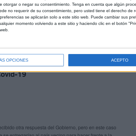
me a lo dispuesto en la Convención de Naciones
e otorgar o negar su consentimiento.
Tenga en cuenta que algún proc
de no requerir de su consentimiento, pero usted tiene el derecho de r
orma rotunda: “Los dos países estamos de acuerdo en que
referencias se aplicarán solo a este sitio web. Puede cambiar sus pref
s”.
alquier momento volviendo a este sitio y haciendo clic en el botón "Pri
 web.
ÁS OPCIONES
ACEPTO
Covid-19
ecibido otra respuesta del Gobierno, pero en este caso
 se entregarían al país vecino para hacer frente a la