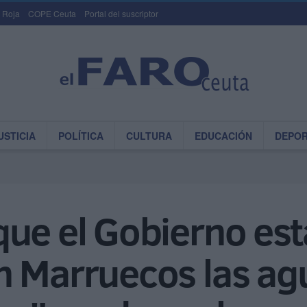
 Roja
COPE Ceuta
Portal del suscriptor
USTICIA
POLÍTICA
CULTURA
EDUCACIÓN
DEPO
ue el Gobierno est
n Marruecos las ag