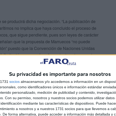
ue se producirá dicha negociación. “La publicación de
arítimos no implica que haya concluido el proceso de
ecos, que sigue pendiente, pues son leyes de carácter
 señalan que la propuesta de Marruecos “no puede
ación” puesto que la Convención de Naciones Unidas
 delimitación en caso de solapamiento entre espacios
siendo necesario el mutuo acuerdo”.
Su privacidad es importante para nosotros
s 1731
socios
almacenamos y/o accedemos a información en un disposit
sonales, como identificadores únicos e información estándar enviada 
ntenido personalizado, medición de publicidad y contenido, investigaci
os.
Con su permiso, nosotros y nuestros socios podemos utilizar datos 
identificación mediante las características de dispositivos. Puede hacer
rruecos se incluyen las cuestiones relativas a la
ntimiento a nosotros y a nuestros 1731 socios para que llevemos a ca
aíses están de acuerdo en que el eventual solapamiento
. De forma alternativa, puede acceder a información más detallada y 