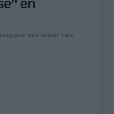
se" en
sus aguas unilateralmente en marzo