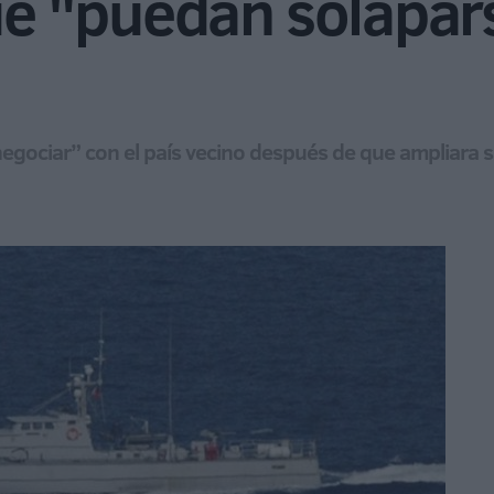
que "puedan solapar
egociar” con el país vecino después de que ampliara 