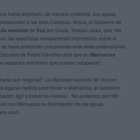
os había ampliado, de manera unilateral, sus aguas
corresponden a las Islas Canarias. Ahora, el Gobierno de
ada nacional
de
Vox
por Ceuta, Teresa López, que “las
con las españolas compartiendo información sobre el
e se haya producido una protesta ante estas pretensiones
 Ejecutivo de Pedro Sánchez dice que en
Marruecos
 los espacios marítimos que puedan solaparse”.
nada que negociar”. La diputada nacional de Vox por
ará alguna medida para frenar a Marruecos, el Gobierno
ación ágil a todos los niveles”. “No podemos permitir
iar con Marruecos la delimitación de las aguas
ria ceutí.