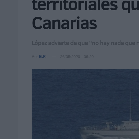
territoriales 
Canarias
López advierte de que “no hay nada que n
Por
E.F.
26/05/2020 - 06:20