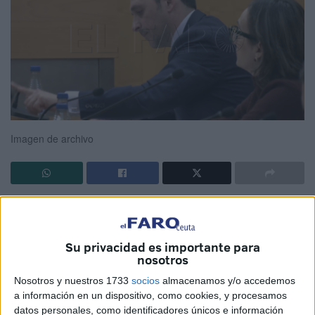
Imagen de archivo
Vox Ceuta
ha reaccionado tras el hallazgo de un
nuevo
narcotúnel
en los
polígonos del Tarajal
, una
infraestructura que, según asegura el partido, confirma de
Su privacidad es importante para
nosotros
manera "inequívoca" las advertencias que han estado
realizando sobre la presencia de estructuras vinculadas al
Nosotros y nuestros 1733
socios
almacenamos y/o accedemos
a información en un dispositivo, como cookies, y procesamos
crimen organizado
en la zona.
datos personales, como identificadores únicos e información