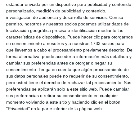
estándar enviada por un dispositivo para publicidad y contenido
A través de una nota de prensa, la formación liderada por
personalizado, medición de publicidad y contenido,
Juan Sergio Redondo
ha señalado que este
investigación de audiencia y desarrollo de servicios.
Con su
descubrimiento no es un episodio aislado, sino que
permiso, nosotros y nuestros socios podemos utilizar datos de
destapa lo que califican como "años de impunidad" y una
localización geográfica precisa e identificación mediante las
alarmante falta de control en un enclave estratégico de la
características de dispositivos. Puede hacer clic para otorgarnos
su consentimiento a nosotros y a nuestros 1733 socios para
ciudad.
que llevemos a cabo el procesamiento previamente descrito. De
forma alternativa, puede acceder a información más detallada y
“Evidencia un problema estructural derivado de la
falta de
cambiar sus preferencias antes de otorgar o negar su
control en la zona
y voluntad política para intervenir por
consentimiento.
Tenga en cuenta que algún procesamiento de
parte de quienes han gestionado las instituciones durante
sus datos personales puede no requerir de su consentimiento,
décadas”, ha afirmado.
pero usted tiene el derecho de rechazar tal procesamiento. Sus
preferencias se aplicarán solo a este sitio web. Puede cambiar
sus preferencias o retirar su consentimiento en cualquier
Lo habían anticipado
momento volviendo a este sitio y haciendo clic en el botón
"Privacidad" en la parte inferior de la página web.
El presidente de
Vox Ceuta
ha recordado también que ya
anticipó la existencia de múltiples pasos subterráneos
cuando se localizó el primer túnel
en la zona.