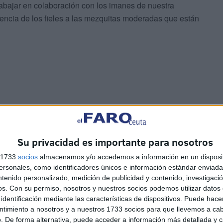
rabajar en colaboración con los imanes de nuestra
uencia de los fieles a las mezquitas moderadas que están
presencia de mezquitas salafistas o que promulguen otras
financiación de terceros países para la “construcción de
Su privacidad es importante para nosotros
s 1733
socios
almacenamos y/o accedemos a información en un disposit
sonales, como identificadores únicos e información estándar enviada 
ntenido personalizado, medición de publicidad y contenido, investigaci
os.
Con su permiso, nosotros y nuestros socios podemos utilizar datos 
identificación mediante las características de dispositivos. Puede hacer
ntimiento a nosotros y a nuestros 1733 socios para que llevemos a ca
. De forma alternativa, puede acceder a información más detallada y 