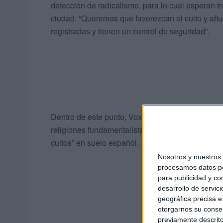
detección de radicalismo, para lo cual esperan t
ciudad. “Queremos que favorezcan el culto y afl
registradas y tienen un control de seguridad”.
Dentro de este punto, Vox también prohibirá la 
religiones fundamentalistas, además de exigir la 
cultos” en suelo español.
Nosotros y nuestro
procesamos datos per
para publicidad y co
desarrollo de servici
geográfica precisa e 
otorgarnos su conse
previamente descrito