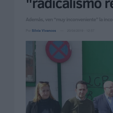
"radicalismo r
Además, ven “muy inconveniente” la inco
Por
Silvia Vivancos
20/04/2019 - 12:57