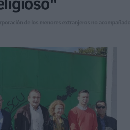
eligioso"
rporación de los menores extranjeros no acompañados 