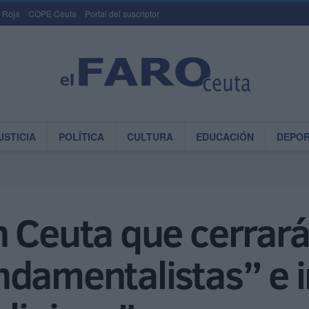
 Roja
COPE Ceuta
Portal del suscriptor
USTICIA
POLÍTICA
CULTURA
EDUCACIÓN
DEPO
 Ceuta que cerrará
damentalistas” e i