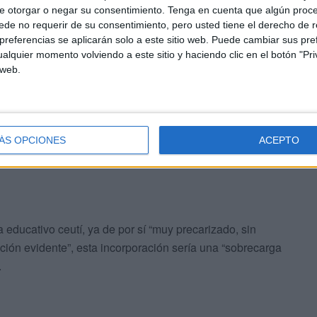
n la antigua cárcel de Los Rosales
e otorgar o negar su consentimiento.
Tenga en cuenta que algún proc
de no requerir de su consentimiento, pero usted tiene el derecho de r
referencias se aplicarán solo a este sitio web. Puede cambiar sus pref
ía Rodríguez Ruiz, ha aludido al objetivo de Vox de crear
alquier momento volviendo a este sitio y haciendo clic en el botón "Pri
 no acompañados en el antiguo centro penitenciario de
 web.
de dichos menores a su país de origen “porque
acionales”.
ÁS OPCIONES
ACEPTO
 educativo ceutí, ya de por sí “muy precarizado, sin
ción evidente”, esta incorporación sería una “sobrecarga
.