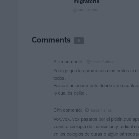
migratoria
HACE 4 DÍAS
Comments
6
Sliim
comentó:
hace 7 años
Yo digo que las promesas electorales si n
todos.
Falsear un documento donde van escritas 
lo cual es delito .
Chh
comentó:
hace 7 años
Vox,vox, vox pasaros por el pitlein.que apa
vuestra idiologia de inquisición y radical
en los colegios de curas o algún párroco 