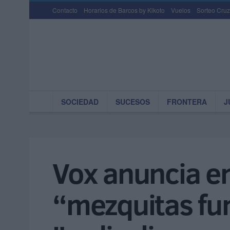
Contacto
Horarios de Barcos by Kikoto
Vuelos
Sorteo Cruz
SOCIEDAD
SUCESOS
FRONTERA
J
Vox anuncia en
“mezquitas fun